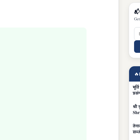
📬
Get
🔥
मूर्
प्रसं
श्री
Shr
तेना
सब्