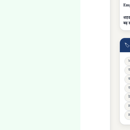
Emp
शहद-
बढ़ 
🏷
M
र
ब
र
प
R
R