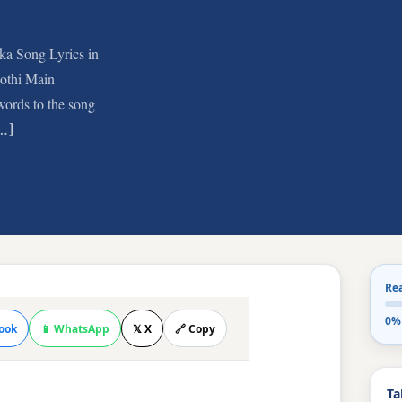
a Song Lyrics in
othi Main
ords to the song
[…]
Re
0%
ook
📱 WhatsApp
𝕏 X
🔗 Copy
Ta