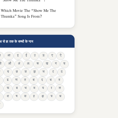
“Show Me The Thumka“ ?
Which Movie The “Show Me The
Thumka” Song Is From?
अ से ज्ञ तक के बच्चों के नाम
अ
आ
इ
ई
उ
ऊ
ए
ऐ
ओ
औ
अं
अः
क
ख
ग
घ
ङ
च
छ
ज
झ
ञ
ट
ठ
ढ
ण
त
थ
द
ध
न
फ
ब
भ
म
य
र
ल
श
ष
स
ह
क्ष
त्र
श्र
ञ