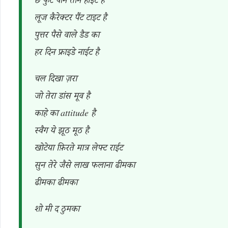
छे फुट पौने तीन हाइट है
लूज कैरेक्टर पैंट टाइट है
पुत्तर पैसे वाले डैड का
हर दिन फ्राइडे नाईट है
चल दिखा ज़रा
जो तेरा डांस मूव है
काहे का attitude है
स्वैग ये झूठ मूठ है
खोटेया फ़िरते मात्र लेफ्ट राईट
सुन तेरे जैसे लाख फलाना ढीमका
ढीमका ढीमका
शो मी द ठुमका