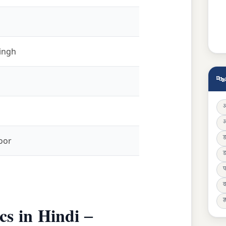
ingh
🔤
oor
ड
प
व
ज्
s in Hindi –