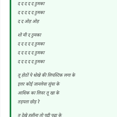
द द द द द ठुमका
द द द द द ठुमका
द द ओह ओह
शो मी द ठुमका
द द द द द ठुमका
द द द द द ठुमका
द द द द द ठुमका
तू होठों पे धोखे की लिपस्टिक लगा के
इत्तर कोई जानलेवा सुंघा के
आशिक का लिवर तू खा के
तड़पता छोड़ रे
तू देखे हसीना तो पट्टी पढा के