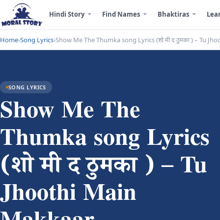
Hindi Story
Find Names
Bhaktiras
Lea
Home
›
Song Lyrics
›
Show Me The Thumka song Lyrics (शो मी द ठुमका ) – Tu Jh
SONG LYRICS
Show Me The
Thumka song Lyrics
(शो मी द ठुमका ) – Tu
Jhoothi Main