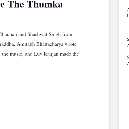
 Me The Thumka
A
L
 Chauhan and Shashwat Singh from
S
raddha. Amitabh Bhattacharya wrote
A
 the music, and Luv Ranjan made the
S
A