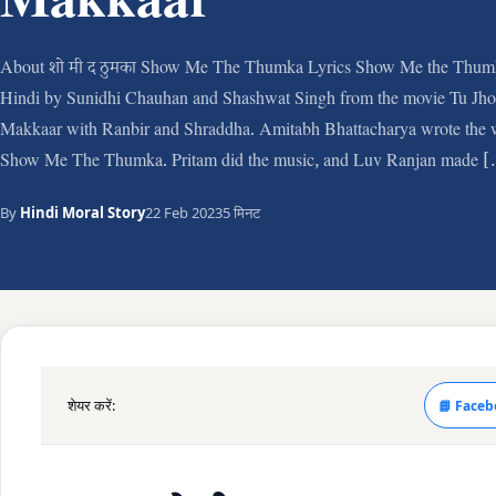
Makkaar
About शो मी द ठुमका Show Me The Thumka Lyrics Show Me the Thumk
Hindi by Sunidhi Chauhan and Shashwat Singh from the movie Tu Jho
Makkaar with Ranbir and Shraddha. Amitabh Bhattacharya wrote the w
Show Me The Thumka. Pritam did the music, and Luv Ranjan made 
By
Hindi Moral Story
22 Feb 2023
5 मिनट
शेयर करें:
📘 Faceb