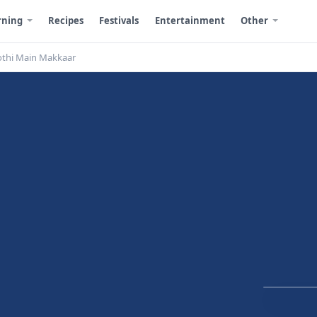
rning
Recipes
Festivals
Entertainment
Other
oothi Main Makkaar