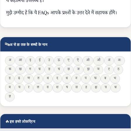
ये कहानियां उपलब्ध हैं।
मुझे उम्मीद है कि ये FAQs आपके प्रश्नों के उत्तर देने में सहायक होंगे।
🔤
अ से ज्ञ तक के बच्चों के नाम
अ
आ
इ
ई
उ
ऊ
ए
ऐ
ओ
औ
अं
अः
क
ख
ग
घ
ङ
च
छ
ज
झ
ञ
ट
ठ
ड
ढ
ण
त
थ
द
ध
न
प
फ
ब
भ
म
य
र
ल
व
श
ष
स
ह
क्ष
त्र
श्र
ज्ञ
🔥
इस हफ्ते लोकप्रिय