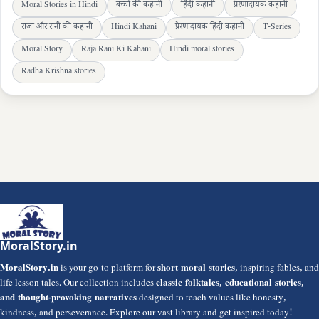
Moral Stories in Hindi
बच्चों की कहानी
हिंदी कहानी
प्रेरणादायक कहानी
राजा और रानी की कहानी
Hindi Kahani
प्रेरणादायक हिंदी कहानी
T-Series
Moral Story
Raja Rani Ki Kahani
Hindi moral stories
Radha Krishna stories
MoralStory.in
MoralStory.in
is your go-to platform for
short moral stories
, inspiring fables, and
life lesson tales. Our collection includes
classic folktales, educational stories,
and thought-provoking narratives
designed to teach values like honesty,
kindness, and perseverance. Explore our vast library and get inspired today!