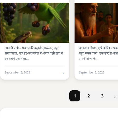
पंचतंत्र की कहानियां (PANCHATANTRA)
3 मिनट
पंचतंत्र की कहानियां (PANCH
लालची पक्षी कहानी– पंचतंत्र की शिक्षाप्रद
चालबाज शिष्य (मूर्ख ऋषि) –
कहानी | Greedy Bird Panchatantra
कहानी
Story
लालची पक्षी – पंचतंत्र की कहानी (Hindi) बहुत
चालबाज शिष्य (मूर्ख ऋषि) – पंचतं
समय पहले, एक हरे-भरे जंगल में अनेक पक्षी रहते थे।
बहुत समय पहले, एक छोटे से आश्रम
उन सबमें एक तोता…
अपने शिष्यों के…
→
September 3, 2025
September 2, 2025
1
2
3
…