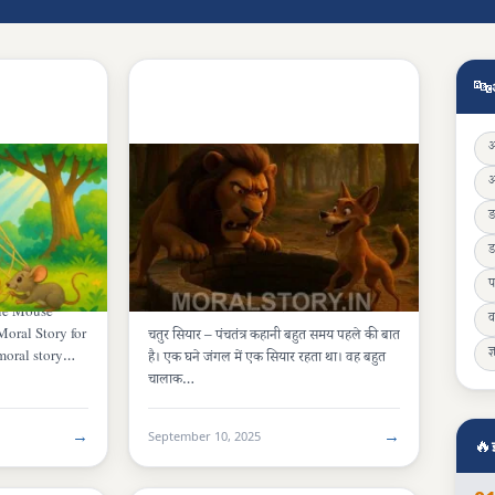
🔤
ड
पंचतंत्र की कहानियां (PANCHATANTRA)
3 मिनट
 Kids
चतुर सियार की कहानी | Clever Jackal
प
Panchatantra Story
tle Mouse
व
Moral Story for
चतुर सियार – पंचतंत्र कहानी बहुत समय पहले की बात
ज्
moral story
है। एक घने जंगल में एक सियार रहता था। वह बहुत
चालाक…
→
→
September 10, 2025
🔥