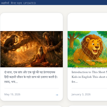
कहानियाँ
मिनट पढ़ना
UPDATED
पंचतंत्र की कहानियां (PANCHATANTRA)
1 मिनट
HINDI STORY
5 मिनट
स्वाद, भय और मृत्यु – एक गहरी सीख देने
Short Moral Story for
वाली प्रेरणादायक कहानी
The Kind Lion and the Lit
Introduction to This Short 
दो बाज, एक सांप और एक चूहे की यह प्रेरणादायक
Kids in English This short 
हिंदी कहानी जीवन के गहरे सत्य को उजागर करती है।
for…
स्वाद, भय…
→
May 19, 2026
January 3, 2026