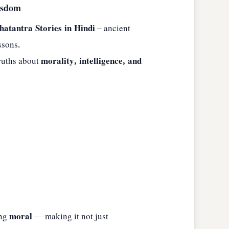
Wisdom
hatantra Stories in Hindi
– ancient
ssons.
truths about
morality, intelligence, and
ing
moral
— making it not just