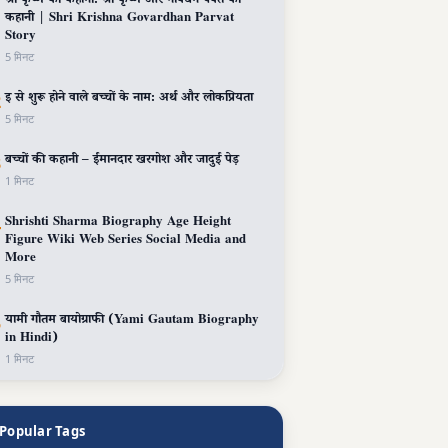
1
श्री कृष्ण की कहानी: श्री कृष्ण और गोवर्धन पर्वत की
कहानी | Shri Krishna Govardhan Parvat
Story
5 मिनट
2
इ से शुरू होने वाले बच्चों के नाम: अर्थ और लोकप्रियता
5 मिनट
3
बच्चों की कहानी – ईमानदार खरगोश और जादुई पेड़
1 मिनट
4
Shrishti Sharma Biography Age Height
Figure Wiki Web Series Social Media and
More
5 मिनट
5
यामी गौतम बायोग्राफी (Yami Gautam Biography
in Hindi)
1 मिनट
Popular Tags