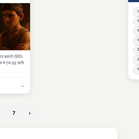
M
र
ब
ATANTRA)
4 मिनट
र
 पंचतंत्र
प
त्र कहानी (हिंदी)
R
 में एक वृद्ध ऋषि
R
→
7
›