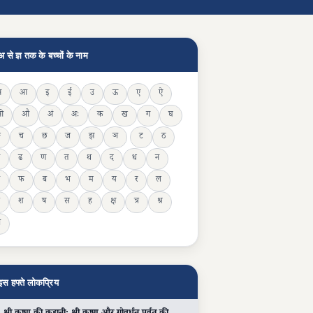
अ से ज्ञ तक के बच्चों के नाम
अ
आ
इ
ई
उ
ऊ
ए
ऐ
ओ
औ
अं
अः
क
ख
ग
घ
ङ
च
छ
ज
झ
ञ
ट
ठ
ढ
ण
त
थ
द
ध
न
फ
ब
भ
म
य
र
ल
श
ष
स
ह
क्ष
त्र
श्र
ञ
इस हफ्ते लोकप्रिय