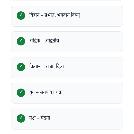
विहान – प्रभात, भगवान विष्णु
अद्विक – अद्वितीय
कियान – राजा, दिव्य
युग – समय का चक्र
नक्ष – चंद्रमा