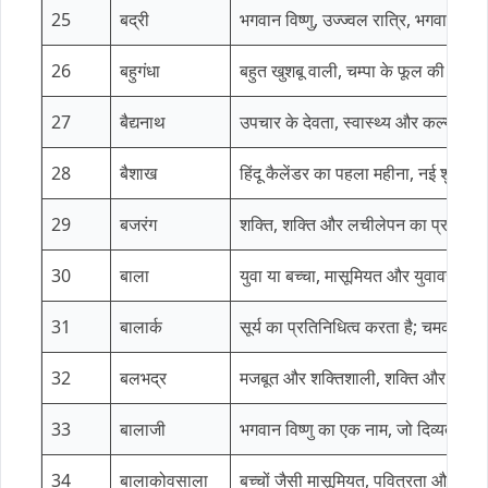
25
बद्री
भगवान विष्णु, उज्ज्वल रात्रि, भगवान विष
26
बहुगंधा
बहुत खुशबू वाली, चम्पा के फूल की कली
27
बैद्यनाथ
उपचार के देवता, स्वास्थ्य और कल्याण क
28
बैशाख
हिंदू कैलेंडर का पहला महीना, नई शुरु
29
बजरंग
शक्ति, शक्ति और लचीलेपन का प्रतीक।
30
बाला
युवा या बच्चा, मासूमियत और युवावस्था 
31
बालार्क
सूर्य का प्रतिनिधित्व करता है; चमक और
32
बलभद्र
मजबूत और शक्तिशाली, शक्ति और लचील
33
बालाजी
भगवान विष्णु का एक नाम, जो दिव्यता और
34
बालाकोवसाला
बच्चों जैसी मासूमियत, पवित्रता और सरल