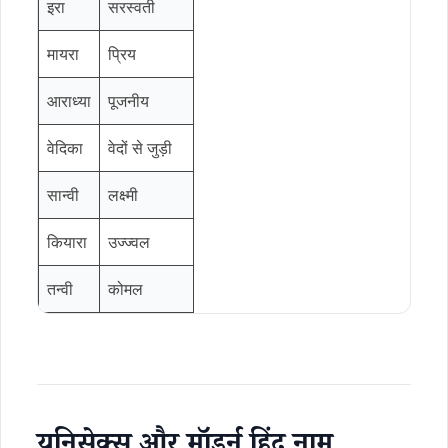
इरा
सरस्वती
मायरा
प्रिय
आराध्या
पूजनीय
वेदिका
वेदों से जुड़ी
सान्वी
लक्ष्मी
कियारा
उज्ज्वल
तन्वी
कोमल