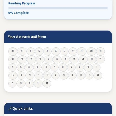
Reading Progress
0% Complete
🔤
अ से ज्ञ तक के बच्चों के नाम
अ
आ
इ
ई
उ
ऊ
ए
ऐ
ओ
औ
अं
अः
क
ख
ग
घ
ङ
च
छ
ज
झ
ञ
ट
ठ
ड
ढ
ण
त
थ
द
ध
न
प
फ
ब
भ
म
य
र
ल
व
श
ष
स
ह
क्ष
त्र
श्र
ज्ञ
🔗
Quick Links