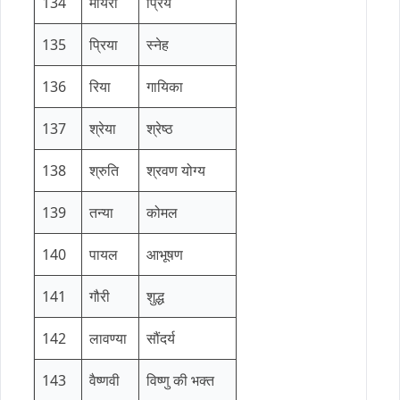
134
मायरा
प्रिय
135
प्रिया
स्नेह
136
रिया
गायिका
137
श्रेया
श्रेष्ठ
138
श्रुति
श्रवण योग्य
139
तन्या
कोमल
140
पायल
आभूषण
141
गौरी
शुद्ध
142
लावण्या
सौंदर्य
143
वैष्णवी
विष्णु की भक्त