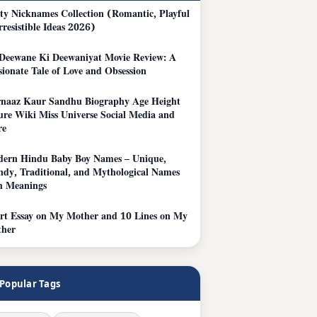
rty Nicknames Collection (Romantic, Playful
rresistible Ideas 2026)
Deewane Ki Deewaniyat Movie Review: A
sionate Tale of Love and Obsession
naaz Kaur Sandhu Biography Age Height
ure Wiki Miss Universe Social Media and
re
ern Hindu Baby Boy Names – Unique,
ndy, Traditional, and Mythological Names
h Meanings
rt Essay on My Mother and 10 Lines on My
her
Popular Tags