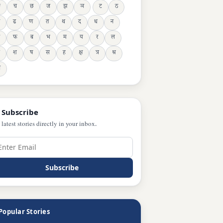
ङ
च
छ
ज
झ
ञ
ट
ठ
ढ
ण
त
थ
द
ध
न
फ
ब
भ
म
य
र
ल
श
ष
स
ह
क्ष
त्र
श्र
ञ
 Subscribe
 latest stories directly in your inbox.
Subscribe
Popular Stories