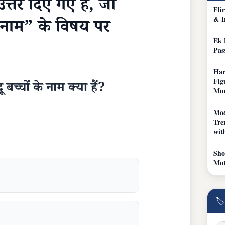
त्तर दिए गए हैं, जो
Fli
& I
 के नाम” के विषय पर
Ek 
Pas
Har
Fig
ू बच्चों के नाम क्या हैं?
Mo
Mod
Tre
wit
Sho
Mot
🏷