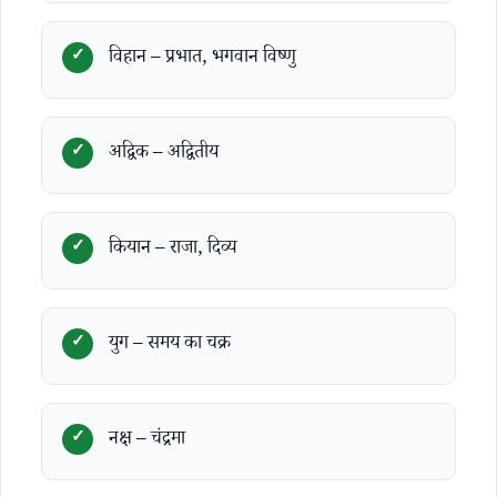
विहान – प्रभात, भगवान विष्णु
अद्विक – अद्वितीय
कियान – राजा, दिव्य
युग – समय का चक्र
नक्ष – चंद्रमा