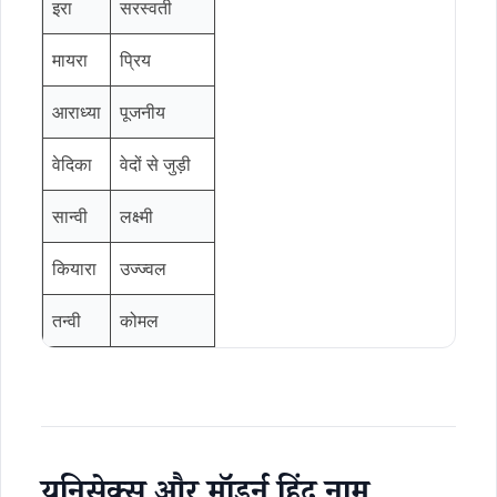
इरा
सरस्वती
मायरा
प्रिय
आराध्या
पूजनीय
वेदिका
वेदों से जुड़ी
सान्वी
लक्ष्मी
कियारा
उज्ज्वल
तन्वी
कोमल