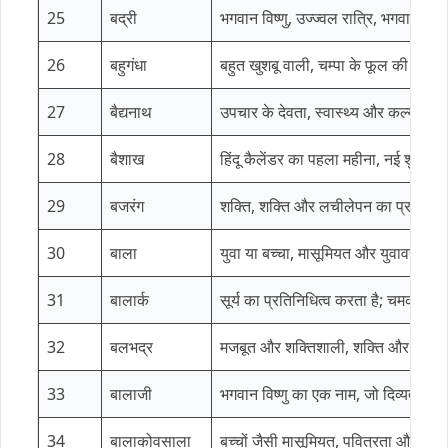
25
बद्री
भगवान विष्णु, उज्ज्वल रात्रि, भगवान विष
26
बहुगंधा
बहुत खुशबू वाली, चम्पा के फूल की कली
27
बैद्यनाथ
उपचार के देवता, स्वास्थ्य और कल्याण क
28
बैशाख
हिंदू कैलेंडर का पहला महीना, नई शुरु
29
बजरंग
शक्ति, शक्ति और लचीलेपन का प्रतीक।
30
बाला
युवा या बच्चा, मासूमियत और युवावस्था 
31
बालार्क
सूर्य का प्रतिनिधित्व करता है; चमक और
32
बलभद्र
मजबूत और शक्तिशाली, शक्ति और लचील
33
बालाजी
भगवान विष्णु का एक नाम, जो दिव्यता और
34
बालाकोवसाला
बच्चों जैसी मासूमियत, पवित्रता और सरल