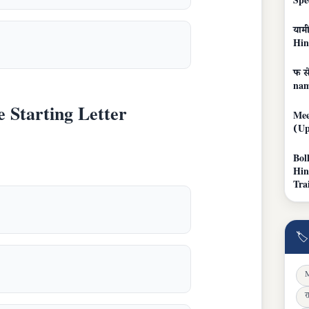
Spe
याम
Hin
फ से
nam
me Starting Letter
Mee
(Up
Bol
Hin
Tra
🏷
M
र