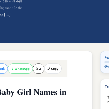
ार में दो नन्ही
लिए प्यारे और मेल
ुंदर […]
Re
0%
ook
📱 WhatsApp
𝕏 X
🔗 Copy
Ta
n Baby Girl Names in
ज
N