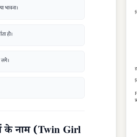
ि या भावना।
व
ाता हो।
 लगे।
ह
न
F
प
यों के नाम (Twin Girl