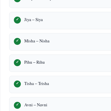
Jiya – Siya
Misha – Nisha
Pihu – Rihu
Tisha – Trisha
Avni – Navni