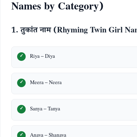
Names by Category)
1. तुकांत नाम (Rhyming Twin Girl N
Riya – Diya
Meera – Neera
Sanya – Tanya
Anaya – Shanaya