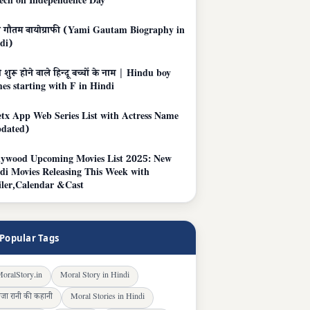
ech on Independence Day
ी गौतम बायोग्राफी (Yami Gautam Biography in
di)
 शुरू होने वाले हिन्दू बच्चों के नाम | Hindu boy
es starting with F in Hindi
tx App Web Series List with Actress Name
dated)
lywood Upcoming Movies List 2025: New
di Movies Releasing This Week with
iler,Calendar &Cast
Popular Tags
oralStory.in
Moral Story in Hindi
ाजा रानी की कहानी
Moral Stories in Hindi