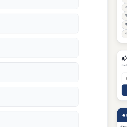
ड
प
व
ज्
📬
Get
🔥