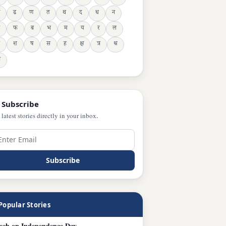
ढ
ण
त
थ
द
ध
न
फ
ब
भ
म
य
र
ल
श
ष
स
ह
क्ष
त्र
श्र
ञ
 Subscribe
 latest stories directly in your inbox.
Subscribe
Popular Stories