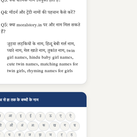
Q3: क्या धार्मिक नाम उपयुक्त होते हैं?
Q4: मॉडर्न और ट्रेंडी नामों की पहचान कैसे करें?
Q5: क्या moralstory.in पर और नाम मिल सकते
हैं?
जुड़वा लड़कियों के नाम, हिन्दू बेबी गर्ल नाम,
प्यारे नाम, मेल खाते नाम, तुकांत नाम, twin
girl names, hindu baby girl names,
cute twin names, matching names for
twin girls, rhyming names for girls
अ से ज्ञ तक के बच्चों के नाम
अ
आ
इ
ई
उ
ऊ
ए
ऐ
ओ
औ
अं
अः
क
ख
ग
घ
ङ
च
छ
ज
झ
ञ
ट
ठ