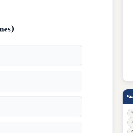
ames)
🔤