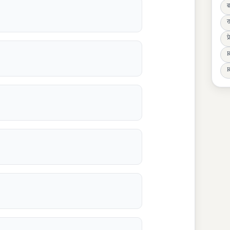
ब
र
प
R
R