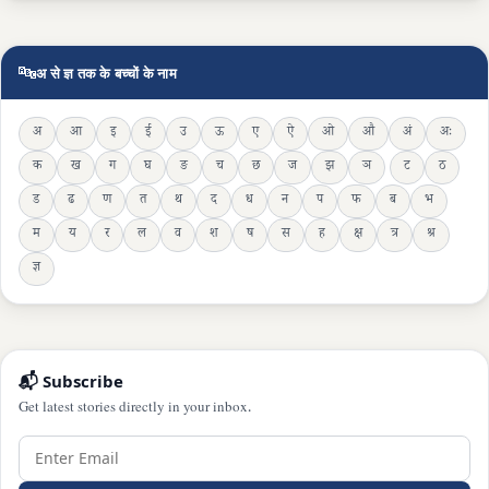
🔤
अ से ज्ञ तक के बच्चों के नाम
अ
आ
इ
ई
उ
ऊ
ए
ऐ
ओ
औ
अं
अः
क
ख
ग
घ
ङ
च
छ
ज
झ
ञ
ट
ठ
ड
ढ
ण
त
थ
द
ध
न
प
फ
ब
भ
म
य
र
ल
व
श
ष
स
ह
क्ष
त्र
श्र
ज्ञ
📬 Subscribe
Get latest stories directly in your inbox.