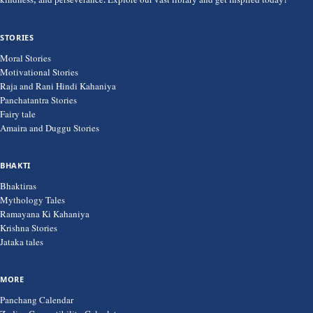
kindness, and perseverance. Explore our vast library and get inspired today!
STORIES
Moral Stories
Motivational Stories
Raja and Rani Hindi Kahaniya
Panchatantra Stories
Fairy tale
Amaira and Duggu Stories
BHAKTI
Bhaktiras
Mythology Tales
Ramayana Ki Kahaniya
Krishna Stories
Jataka tales
MORE
Panchang Calendar