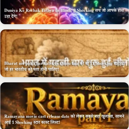
Duniya Ke Rochak Tathya In Hindi: 8 Shocking सच जो आपके होश
उड़ा देंगे!
Bharat me pahli bar kab kya shuru hua की वो 11 Shocking तारीखें
जो हर भारतीय को पता होनी चाहिए!
Ramayana movie cast release date को लेकर सबसे बड़ा खुलासा, सामने
आई 1 Shocking स्टार कास्ट लिस्ट!