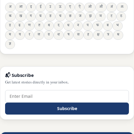
अ
आ
इ
ई
उ
ऊ
ए
ऐ
ओ
औ
अं
अः
क
ख
ग
घ
ङ
च
छ
ज
झ
ञ
ट
ठ
ड
ढ
ण
त
थ
द
ध
न
प
फ
ब
भ
म
य
र
ल
व
श
ष
स
ह
क्ष
त्र
श्र
ज्ञ
📬 Subscribe
Get latest stories directly in your inbox.
Subscribe