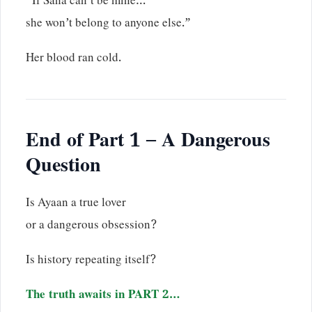
“If Sana can’t be mine…
she won’t belong to anyone else.”
Her blood ran cold.
End of Part 1 – A Dangerous
Question
Is Ayaan a true lover
or a dangerous obsession?
Is history repeating itself?
The truth awaits in PART 2…