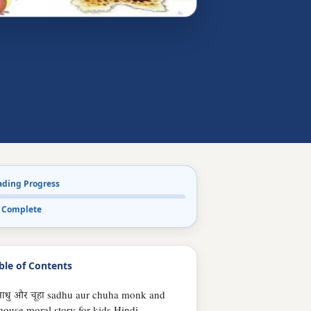
ading Progress
 Complete
ble of Contents
ाधु और चूहा sadhu aur chuha monk and