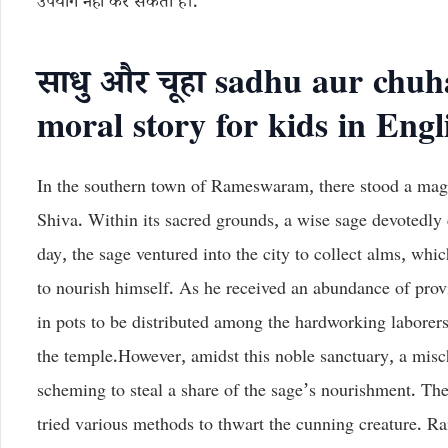
उपयोग नहीं कर सकता है।.
साधु और चूहा sadhu aur ch
moral story for kids in Engl
In the southern town of Rameswaram, there stood a magn
Shiva. Within its sacred grounds, a wise sage devotedly 
day, the sage ventured into the city to collect alms, whi
to nourish himself. As he received an abundance of provi
in pots to be distributed among the hardworking laborer
the temple.However, amidst this noble sanctuary, a misch
scheming to steal a share of the sage’s nourishment. The 
tried various methods to thwart the cunning creature. Rai