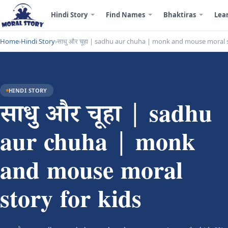
Hindi Story
Find Names
Bhaktiras
Lea
Home
›
Hindi Story
›
साधु और चूहा | sadhu aur chuha | monk and mouse moral s
HINDI STORY
साधु और चूहा | sadhu
aur chuha | monk
and mouse moral
story for kids