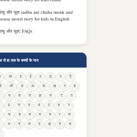
ouse moral story for kids Hindi
ाधु और चूहा sadhu aur chuha monk and
ouse moral story for kids in English
ाधु और चूहा: FAQs
अ से ज्ञ तक के बच्चों के नाम
अ
आ
इ
ई
उ
ऊ
ए
ऐ
ओ
औ
अं
अः
क
ख
ग
घ
ङ
च
छ
ज
झ
ञ
ट
ठ
ढ
ण
त
थ
द
ध
न
फ
ब
भ
म
य
र
ल
श
ष
स
ह
क्ष
त्र
श्र
ञ