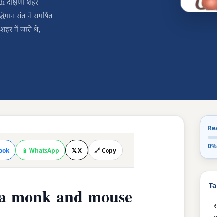
i दक्षिणी शहर
्धिमान संत ने समर्पित
शहर में जाते थे,
Re
0%
ook
📱 WhatsApp
𝕏 X
🔗 Copy
Ta
uha monk and mouse
स