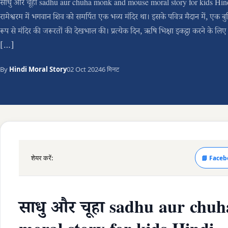
साधु और चूहा sadhu aur chuha monk and mouse moral story for kids Hind
रामेश्वरम में भगवान शिव को समर्पित एक भव्य मंदिर था। इसके पवित्र मैदान में, एक बुद
रूप से मंदिर की जरूरतों की देखभाल की। प्रत्येक दिन, ऋषि भिक्षा इकट्ठा करने के लिए 
[…]
By
Hindi Moral Story
02 Oct 2024
6 मिनट
शेयर करें:
📘 Faceb
साधु और चूहा sadhu aur ch