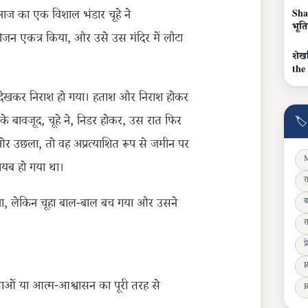
नाज का एक विशाल भंडार चूहे ने
Sha
भूत
भोजन एकत्र किया, और उसे उस मंदिर में लौटा
शेख
the
ब देखकर निराश हो गया। हताश और निराश होकर
 के बावजूद, चूहे ने, निडर होकर, उस रात फिर
🏷
 ओर उछला, तो वह अप्रत्याशित रूप से जमीन पर
M
यब हो गया था।
र
्य रखा, लेकिन चूहा बाल-बाल बच गया और उसने
ब
र
प
R
ताओं या आत्म-आश्वासन का पूरी तरह से
R