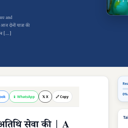
ture and
 आज दोनों यात्रा की
न जब […]
Re
0%
ook
📱 WhatsApp
𝕏 X
🔗 Copy
Ta
अतिथि सेवा की | A