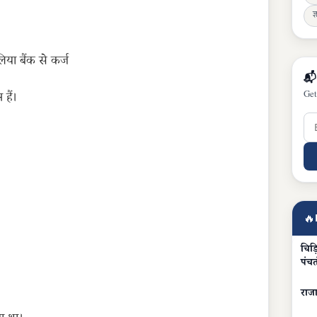
ज्
या बैंक से कर्ज
📬
Get
हैं।
🔥
चिड
पंचत
राजा