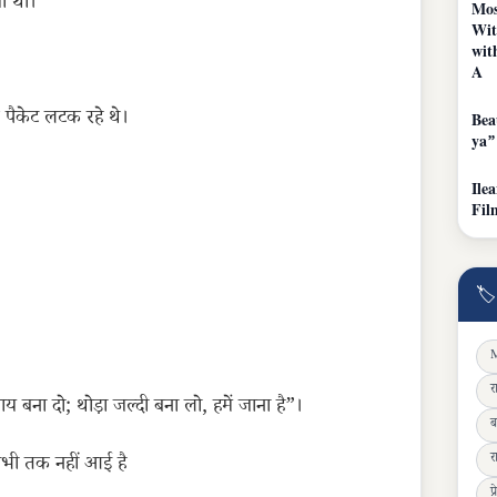
ा था।
Mos
Wit
wit
A
 पैकेट लटक रहे थे।
Bea
ya”
Ile
Fil
🏷
M
र
 बना दो; थोड़ा जल्दी बना लो, हमें जाना है”।
ब
र
य अभी तक नहीं आई है
प