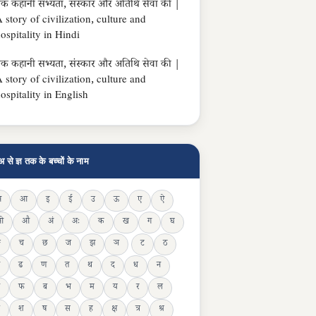
क कहानी सभ्यता, संस्कार और अतिथि सेवा की |
 story of civilization, culture and
ospitality in Hindi
क कहानी सभ्यता, संस्कार और अतिथि सेवा की |
 story of civilization, culture and
ospitality in English
अ से ज्ञ तक के बच्चों के नाम
अ
आ
इ
ई
उ
ऊ
ए
ऐ
ओ
औ
अं
अः
क
ख
ग
घ
ङ
च
छ
ज
झ
ञ
ट
ठ
ढ
ण
त
थ
द
ध
न
फ
ब
भ
म
य
र
ल
श
ष
स
ह
क्ष
त्र
श्र