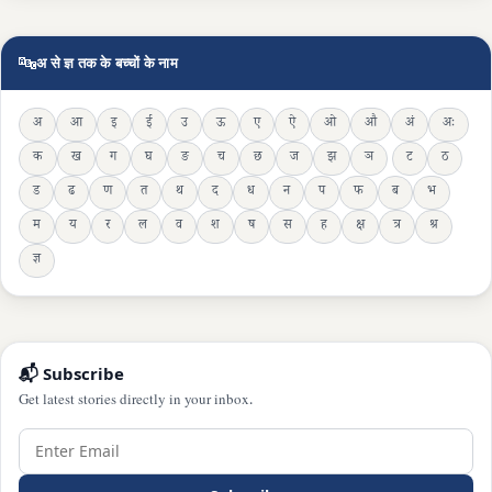
🔤
अ से ज्ञ तक के बच्चों के नाम
अ
आ
इ
ई
उ
ऊ
ए
ऐ
ओ
औ
अं
अः
क
ख
ग
घ
ङ
च
छ
ज
झ
ञ
ट
ठ
ड
ढ
ण
त
थ
द
ध
न
प
फ
ब
भ
म
य
र
ल
व
श
ष
स
ह
क्ष
त्र
श्र
ज्ञ
📬 Subscribe
Get latest stories directly in your inbox.