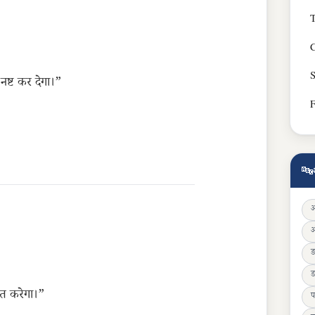
T
C
S
ष्ट कर देगा।”
🔤
ड
ंत करेगा।”
प