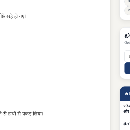
व
ज्
ीछे खड़े हो गए।
📬
Get
🔥
फरेब
और 
-से हाथों से पकड़ लिया।
शेख