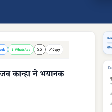
Re
0%
ook
📱 WhatsApp
𝕏 X
🔗 Copy
Ta
 जब कान्हा ने भयानक
क
भ
ग
ग