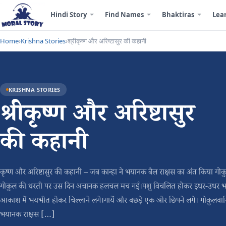
Hindi Story
Find Names
Bhaktiras
Lea
Home
›
Krishna Stories
›
श्रीकृष्ण और अरिष्टासुर की कहानी
KRISHNA STORIES
श्रीकृष्ण और अरिष्टासुर
की कहानी
कृष्ण और अरिष्टासुर की कहानी – जब कान्हा ने भयानक बैल राक्षस का अंत किया गोक
गोकुल की धरती पर उस दिन अचानक हलचल मच गई।पशु विचलित होकर इधर-उधर भागन
आकाश में भयभीत होकर चिल्लाने लगे।गायें और बछड़े एक ओर छिपने लगे। गोकुलवास
भयानक राक्षस […]