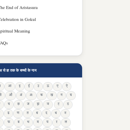
he End of Aristasura
elebration in Gokul
piritual Meaning
FAQs
अ से ज्ञ तक के बच्चों के नाम
अ
आ
इ
ई
उ
ऊ
ए
ऐ
ओ
औ
अं
अः
क
ख
ग
घ
ङ
च
छ
ज
झ
ञ
ट
ठ
ढ
ण
त
थ
द
ध
न
फ
ब
भ
म
य
र
ल