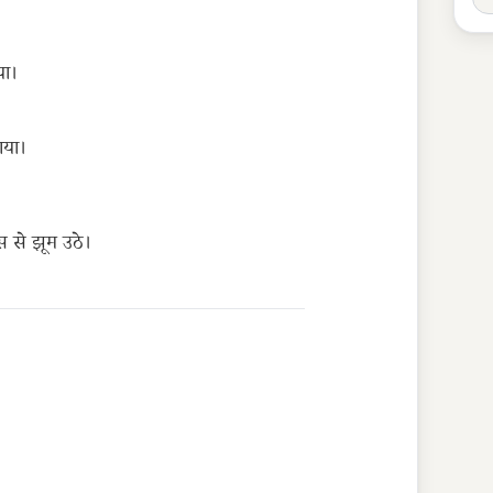
या।
गया।
ास से झूम उठे।