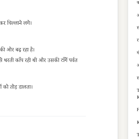
क
अ
र चिल्लाने लगे।
स
र
की ओर बढ़ रहा है।
ग
 धरती काँप रही थी और उसकी टाँगें पर्वत
आ
यों को तोड़ डालता।
T
K
F
K
T