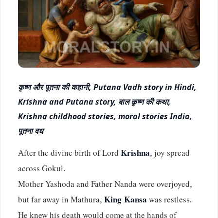
कृष्ण और पूतना की कहानी, Putana Vadh story in Hindi,
Krishna and Putana story, बाल कृष्ण की कथा,
Krishna childhood stories, moral stories India,
पूतना वध
After the divine birth of Lord
Krishna
, joy spread
across Gokul.
Mother Yashoda and Father Nanda were overjoyed,
but far away in Mathura,
King Kansa
was restless.
He knew his death would come at the hands of