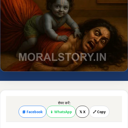
शेयर करें:
📘 Facebook
📱 WhatsApp
𝕏 X
🔗 Copy