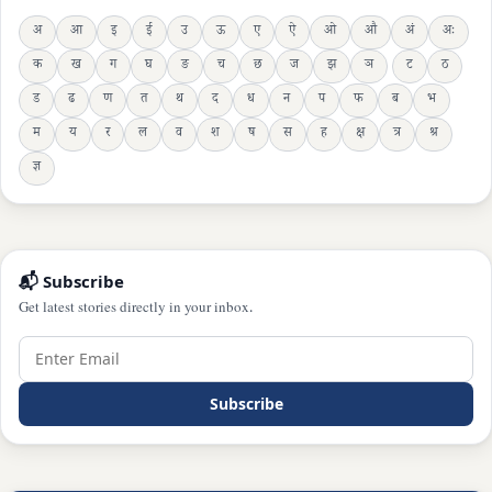
अ
आ
इ
ई
उ
ऊ
ए
ऐ
ओ
औ
अं
अः
क
ख
ग
घ
ङ
च
छ
ज
झ
ञ
ट
ठ
ड
ढ
ण
त
थ
द
ध
न
प
फ
ब
भ
म
य
र
ल
व
श
ष
स
ह
क्ष
त्र
श्र
ज्ञ
📬 Subscribe
Get latest stories directly in your inbox.
Subscribe