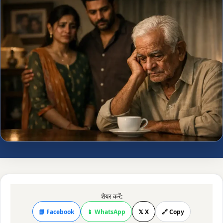
शेयर करें:
📘 Facebook
📱 WhatsApp
𝕏 X
🔗 Copy