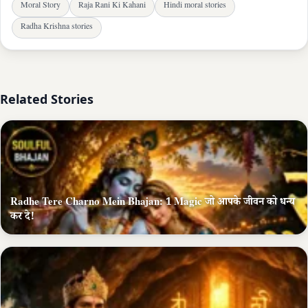
Moral Story
Raja Rani Ki Kahani
Hindi moral stories
Radha Krishna stories
Related Stories
Radhe Tere Charno Mein Bhajan: 1 Magic जो आपके जीवन को धन्य
कर दे!