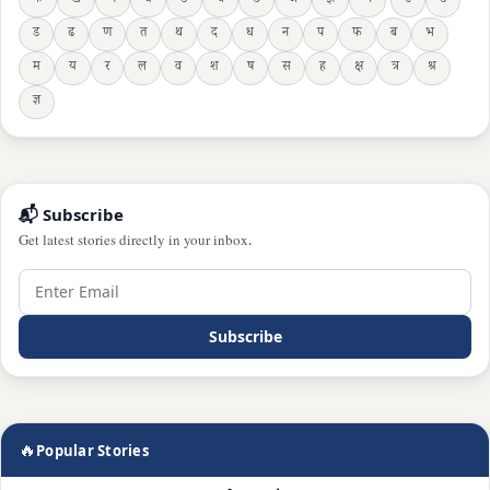
क
ख
ग
घ
ङ
च
छ
ज
झ
ञ
ट
ठ
ड
ढ
ण
त
थ
द
ध
न
प
फ
ब
भ
म
य
र
ल
व
श
ष
स
ह
क्ष
त्र
श्र
ज्ञ
📬 Subscribe
Get latest stories directly in your inbox.
Subscribe
🔥
Popular Stories