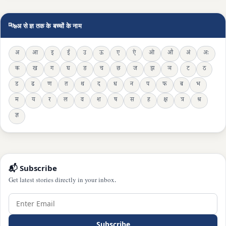
🔤
अ से ज्ञ तक के बच्चों के नाम
अ
आ
इ
ई
उ
ऊ
ए
ऐ
ओ
औ
अं
अः
क
ख
ग
घ
ङ
च
छ
ज
झ
ञ
ट
ठ
ड
ढ
ण
त
थ
द
ध
न
प
फ
ब
भ
म
य
र
ल
व
श
ष
स
ह
क्ष
त्र
श्र
ज्ञ
📬 Subscribe
Get latest stories directly in your inbox.
Subscribe