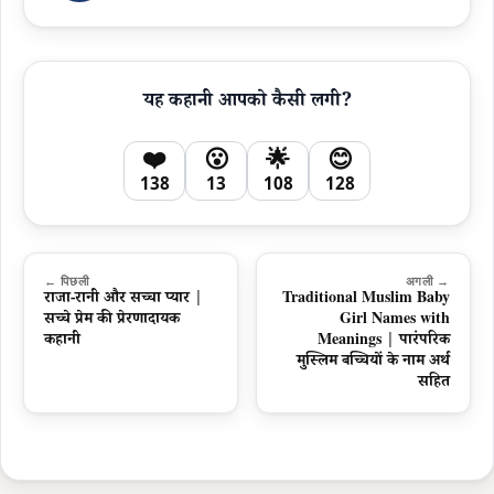
यह कहानी आपको कैसी लगी?
❤️
😮
🌟
😊
138
13
108
128
← पिछली
अगली →
राजा-रानी और सच्चा प्यार |
Traditional Muslim Baby
सच्चे प्रेम की प्रेरणादायक
Girl Names with
कहानी
Meanings | पारंपरिक
मुस्लिम बच्चियों के नाम अर्थ
सहित