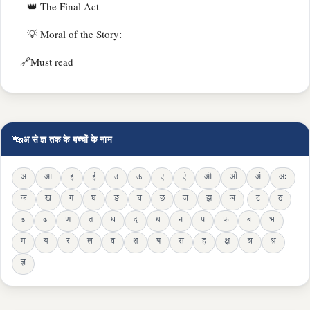
👑 The Final Act
💡 Moral of the Story:
🔗Must read
🔤
अ से ज्ञ तक के बच्चों के नाम
अ
आ
इ
ई
उ
ऊ
ए
ऐ
ओ
औ
अं
अः
क
ख
ग
घ
ङ
च
छ
ज
झ
ञ
ट
ठ
ड
ढ
ण
त
थ
द
ध
न
प
फ
ब
भ
म
य
र
ल
व
श
ष
स
ह
क्ष
त्र
श्र
ज्ञ