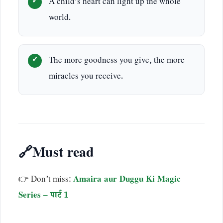
A child’s heart can light up the whole
world.
The more goodness you give, the more
miracles you receive.
🔗Must read
👉 Don’t miss:
Amaira aur Duggu Ki Magic
Series – पार्ट 1