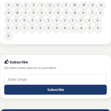
अ
आ
इ
ई
उ
ऊ
ए
ऐ
ओ
औ
अं
अः
क
ख
ग
घ
ङ
च
छ
ज
झ
ञ
ट
ठ
ड
ढ
ण
त
थ
द
ध
न
प
फ
ब
भ
म
य
र
ल
व
श
ष
स
ह
क्ष
त्र
श्र
ज्ञ
📬 Subscribe
Get latest stories directly in your inbox.
Subscribe