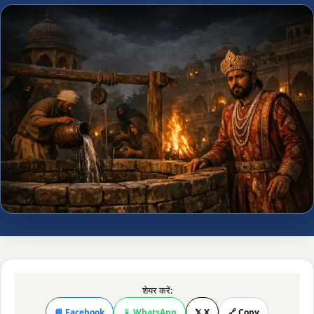
शेयर करें:
📘 Facebook
📱 WhatsApp
𝕏 X
🔗 Copy