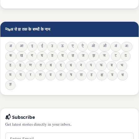
🔤
अ से ज्ञ तक के बच्चों के नाम
अ
आ
इ
ई
उ
ऊ
ए
ऐ
ओ
औ
अं
अः
क
ख
ग
घ
ङ
च
छ
ज
झ
ञ
ट
ठ
ड
ढ
ण
त
थ
द
ध
न
प
फ
ब
भ
म
य
र
ल
व
श
ष
स
ह
क्ष
त्र
श्र
ज्ञ
📬 Subscribe
Get latest stories directly in your inbox.