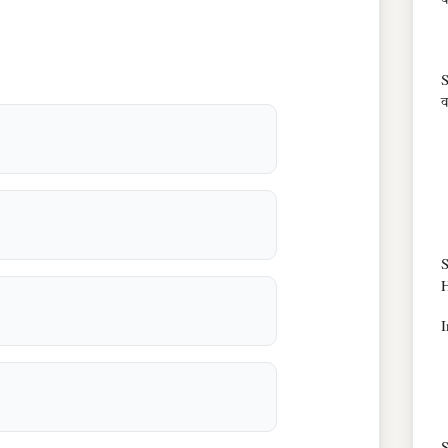
क
S
व
S
I