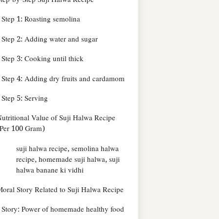
tep-by-Step Suji Halwa Recipe
Step 1: Roasting semolina
Step 2: Adding water and sugar
Step 3: Cooking until thick
Step 4: Adding dry fruits and cardamom
Step 5: Serving
utritional Value of Suji Halwa Recipe
(Per 100 Gram)
suji halwa recipe, semolina halwa
recipe, homemade suji halwa, suji
halwa banane ki vidhi
oral Story Related to Suji Halwa Recipe
Story: Power of homemade healthy food