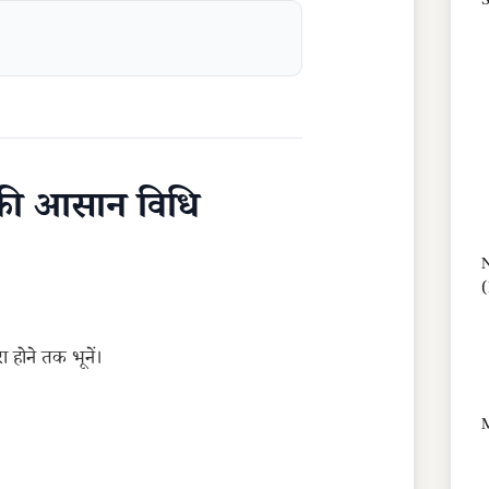
S
 की आसान विधि
N
 होने तक भूनें।
M