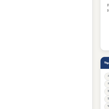
F
🔤
ड
प