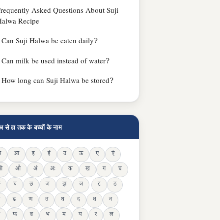
requently Asked Questions About Suji
Halwa Recipe
Can Suji Halwa be eaten daily?
Can milk be used instead of water?
How long can Suji Halwa be stored?
अ से ज्ञ तक के बच्चों के नाम
अ
आ
इ
ई
उ
ऊ
ए
ऐ
ओ
औ
अं
अः
क
ख
ग
घ
ङ
च
छ
ज
झ
ञ
ट
ठ
ढ
ण
त
थ
द
ध
न
फ
ब
भ
म
य
र
ल