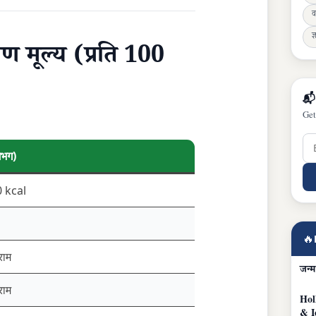
व
ज्
 मूल्य (प्रति 100
📬
Get
गभग)
 kcal
🔥
राम
जन्म
राम
Hol
& I