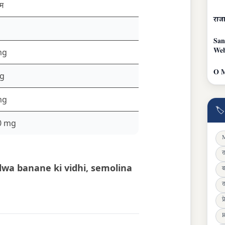
ाम
राजा
San
Web
mg
O M
mg
mg
🏷
0 mg
M
र
 halwa banane ki vidhi, semolina
ब
र
प
R