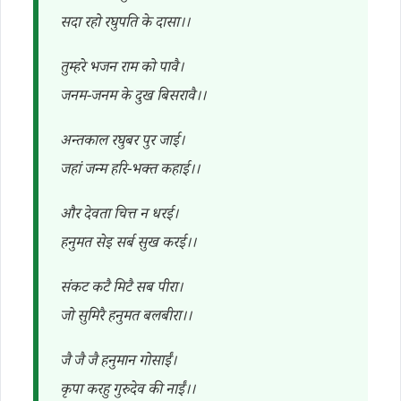
सदा रहो रघुपति के दासा।।
तुम्हरे भजन राम को पावै।
जनम-जनम के दुख बिसरावै।।
अन्तकाल रघुबर पुर जाई।
जहां जन्म हरि-भक्त कहाई।।
और देवता चित्त न धरई।
हनुमत सेइ सर्ब सुख करई।।
संकट कटै मिटै सब पीरा।
जो सुमिरै हनुमत बलबीरा।।
जै जै जै हनुमान गोसाईं।
कृपा करहु गुरुदेव की नाईं।।