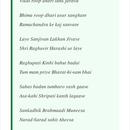
Vikat roop dhari lank jarava
Bhima roop dhari asur sanghare
Ramachandra ke kaj sanvare
Laye Sanjivan Lakhan Jiyaye
Shri Raghuvir Harashi ur laye
Raghupati Kinhi bahut badai
Tum mam priye Bharat-hi-sam bhai
Sahas badan tumharo yash gaave
Asa-kahi Shripati kanth lagaave
Sankadhik Brahmaadi Muneesa
Narad-Sarad sahit Aheesa