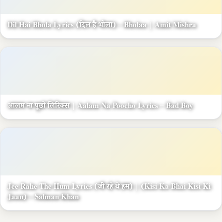
Dil Hai Bhola Lyrics (दिल है भोला) – Bholaa | Amit Mishra
आलम ना पूछो लिरिक्स | Aalam Na Poocho Lyrics – Bad Boy
Jee Rahe The Hum Lyrics (जी रहे थे हम) | (Kisi Ka Bhai Kisi Ki
Jaan) – Salman Khan