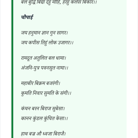
बल बुद्धि बिद्या देहु मोहिं, हरहु कलेस बिकार।।
चौपाई
जय हनुमान ज्ञान गुन सागर।
जय कपीस तिहुं लोक उजागर।।
रामदूत अतुलित बल धामा।
अंजनि-पुत्र पवनसुत नामा।।
महाबीर बिक्रम बजरंगी।
कुमति निवार सुमति के संगी।।
कंचन बरन बिराज सुबेसा।
कानन कुंडल कुंचित केसा।।
हाथ बज्र औ ध्वजा बिराजै।