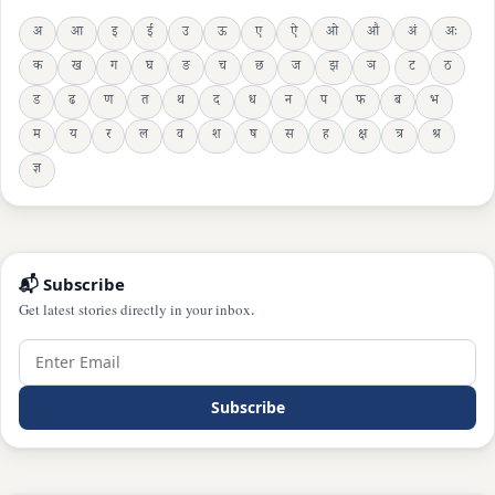
अ
आ
इ
ई
उ
ऊ
ए
ऐ
ओ
औ
अं
अः
क
ख
ग
घ
ङ
च
छ
ज
झ
ञ
ट
ठ
ड
ढ
ण
त
थ
द
ध
न
प
फ
ब
भ
म
य
र
ल
व
श
ष
स
ह
क्ष
त्र
श्र
ज्ञ
📬 Subscribe
Get latest stories directly in your inbox.
Subscribe