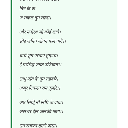
सब पर राम तपस्वी राजा।
तिन के क
ज सकल तुम साजा।
और मनोरथ जो कोई लावै।
सोइ अमित जीवन फल पावै।।
चारों जुग परताप तुम्हारा।
है परसिद्ध जगत उजियारा।।
साधु-संत के तुम रखवारे।
असुर निकंदन राम दुलारे।।
अष्ट सिद्धि नौ निधि के दाता।
अस बर दीन जानकी माता।।
राम रसायन तुम्हरे पासा।