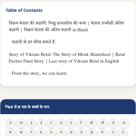
Table of Contents
विक्रम बेताल की कहानी: भिक्षु शान्तशील की कथा | बेताल पच्चीसी अंतिम
कहानी | विक्रम बेताल की अंतिम कहानी in Hindi
कहानी से हम सीख सकते हैं:
Story of Vikram Betal: The Story of Monk Shantsheel | Betal
Pachisi Final Story | Last story of Vikram Betal in English
From the story, we can learn:
🔤
अ से ज्ञ तक के बच्चों के नाम
अ
आ
इ
ई
उ
ऊ
ए
ऐ
ओ
औ
अं
अः
क
ख
ग
घ
ङ
च
छ
ज
झ
ञ
ट
ठ