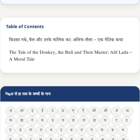
Table of Contents
किस्सा गधे, बैल और उनके मालिक का: अलिफ लैला – एक नैतिक कथा
The Tale of the Donkey, the Bull and Their Master: Alif Laila –
A Moral Tale
🔤
अ से ज्ञ तक के बच्चों के नाम
अ
आ
इ
ई
उ
ऊ
ए
ऐ
ओ
औ
अं
अः
क
ख
ग
घ
ङ
च
छ
ज
झ
ञ
ट
ठ
ड
ढ
ण
त
थ
द
ध
न
प
फ
ब
भ