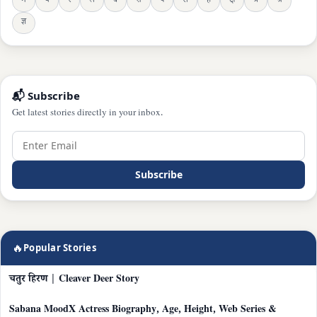
म
य
र
ल
व
श
ष
स
ह
क्ष
त्र
श्र
ज्ञ
📬 Subscribe
Get latest stories directly in your inbox.
Subscribe
🔥
Popular Stories
चतुर हिरण | Cleaver Deer Story
Sabana MoodX Actress Biography, Age, Height, Web Series &