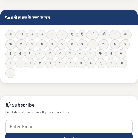
🔤
अ से ज्ञ तक के बच्चों के नाम
अ
आ
इ
ई
उ
ऊ
ए
ऐ
ओ
औ
अं
अः
क
ख
ग
घ
ङ
च
छ
ज
झ
ञ
ट
ठ
ड
ढ
ण
त
थ
द
ध
न
प
फ
ब
भ
म
य
र
ल
व
श
ष
स
ह
क्ष
त्र
श्र
ज्ञ
📬 Subscribe
Get latest stories directly in your inbox.