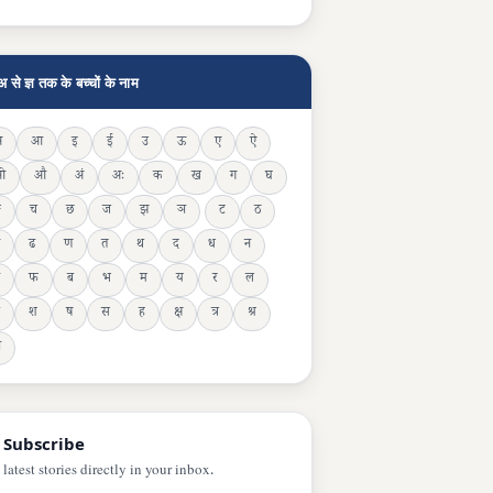
अ से ज्ञ तक के बच्चों के नाम
अ
आ
इ
ई
उ
ऊ
ए
ऐ
ओ
औ
अं
अः
क
ख
ग
घ
ङ
च
छ
ज
झ
ञ
ट
ठ
ढ
ण
त
थ
द
ध
न
फ
ब
भ
म
य
र
ल
श
ष
स
ह
क्ष
त्र
श्र
ञ
 Subscribe
 latest stories directly in your inbox.