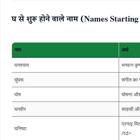
घ से शुरू होने वाले नाम (Names Startin
नाम
अर्थ
घनश्याम
भगवान कृष
घुंघरू
संगीत का 
घोष
घोषणा और
घनवीर
साहसी और
प्रगाढ़ मि
घनिष्ठा
/td>