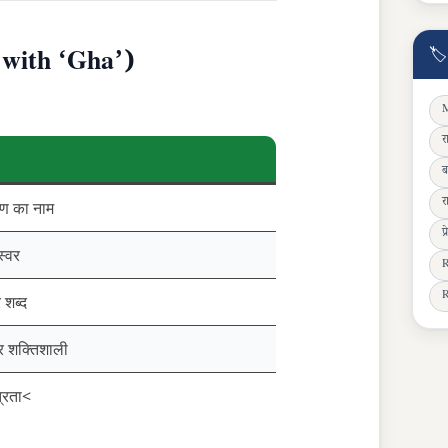
🏷
g with ‘Gha’)
M
र
ब
र
्ण का नाम
प
स्वर
R
R
 शब्द
 शक्तिशाली
त्रता<