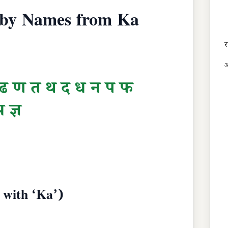
 (Baby Names from Ka
र
अ
ढ
ण
त
थ
द
ध
न
प
फ
्र
ज्ञ
g with ‘Ka’)