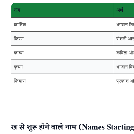
नाम
अर्थ
कार्तिक
भगवान शिव
किरण
रोशनी और
काव्या
कविता और 
कृष्णा
भगवान विष
कियारा
प्रकाश 
ख से शुरू होने वाले नाम (Names Startin