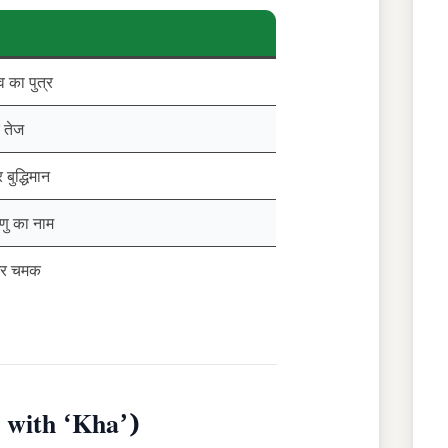
 का पुत्र
 तेज
बुद्धिमान
्णु का नाम
और चमक
g with ‘Kha’)