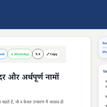
Re
0%
ook
📱 WhatsApp
𝕏 X
🔗 Copy
Ta
दर और अर्थपूर्ण नामों
क
न
ब
चाहते हैं, जो न केवल उच्चारण में आसान हो
क