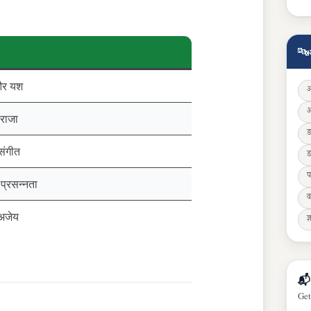
🔤
 और यश
 राजा
संगीत
ड
प
प्रसन्नता
व
अजेय
ज्
📬
Get