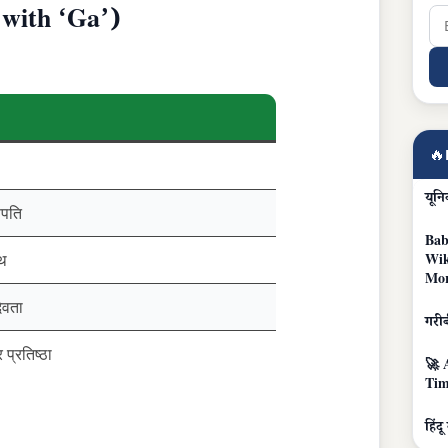
g with ‘Ga’)
🔥
यून
पति
Bab
ंथ
Wik
Mo
देवता
गरी
प्रतिष्ठा
🚀 
Tim
हिंद