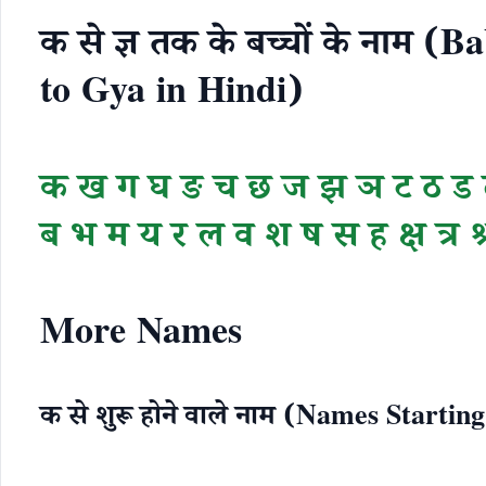
क से ज्ञ तक के बच्चों के नाम
to Gya in Hindi)
क
ख
ग
घ
ङ
च
छ
ज
झ
ञ
ट
ठ
ड
ब
भ
म
य
र
ल
व
श
ष
स
ह
क्ष
त्र
श
More Names
क से शुरू होने वाले नाम (Names Startin