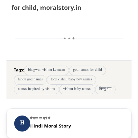
for child, moralstory.in
✦ ✦ ✦
Tags:
bhagwan vishnu ke naam
god names for child
hindu god names
lord vishnu baby boy names
names inspired by vishnu
vishnu baby names
विष्णु नाम
लेखक के बारे में
H
Hindi Moral Story