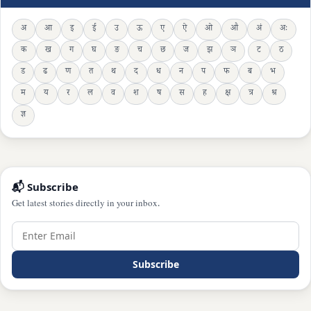
अ
आ
इ
ई
उ
ऊ
ए
ऐ
ओ
औ
अं
अः
क
ख
ग
घ
ङ
च
छ
ज
झ
ञ
ट
ठ
ड
ढ
ण
त
थ
द
ध
न
प
फ
ब
भ
म
य
र
ल
व
श
ष
स
ह
क्ष
त्र
श्र
ज्ञ
📬 Subscribe
Get latest stories directly in your inbox.
Subscribe