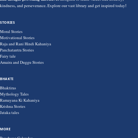
and thought-provoking narratives
designed to teach values like honesty,
kindness, and perseverance. Explore our vast library and get inspired today!
STORIES
Moral Stories
Motivational Stories
Raja and Rani Hindi Kahaniya
Panchatantra Stories
Fairy tale
Amaira and Duggu Stories
BHAKTI
Bhaktiras
Mythology Tales
Ramayana Ki Kahaniya
Krishna Stories
Jataka tales
MORE