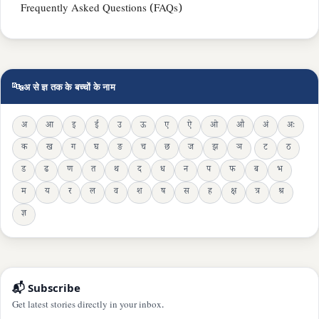
Frequently Asked Questions (FAQs)
🔤
अ से ज्ञ तक के बच्चों के नाम
अ
आ
इ
ई
उ
ऊ
ए
ऐ
ओ
औ
अं
अः
क
ख
ग
घ
ङ
च
छ
ज
झ
ञ
ट
ठ
ड
ढ
ण
त
थ
द
ध
न
प
फ
ब
भ
म
य
र
ल
व
श
ष
स
ह
क्ष
त्र
श्र
ज्ञ
📬 Subscribe
Get latest stories directly in your inbox.