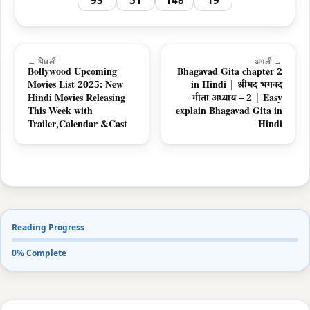
93
51
148
19
← पिछली
अगली →
Bollywood Upcoming
Bhagavad Gita chapter 2
Movies List 2025: New
in Hindi | श्रीमद भगवद
Hindi Movies Releasing
गीता अध्याय – 2 | Easy
This Week with
explain Bhagavad Gita in
Trailer,Calendar &Cast
Hindi
Reading Progress
0% Complete