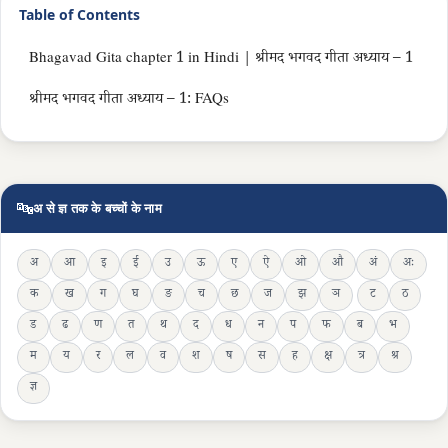
Table of Contents
Bhagavad Gita chapter 1 in Hindi | श्रीमद भगवद गीता अध्याय – 1
श्रीमद भगवद गीता अध्याय – 1: FAQs
🔤
अ से ज्ञ तक के बच्चों के नाम
अ
आ
इ
ई
उ
ऊ
ए
ऐ
ओ
औ
अं
अः
क
ख
ग
घ
ङ
च
छ
ज
झ
ञ
ट
ठ
ड
ढ
ण
त
थ
द
ध
न
प
फ
ब
भ
म
य
र
ल
व
श
ष
स
ह
क्ष
त्र
श्र
ज्ञ