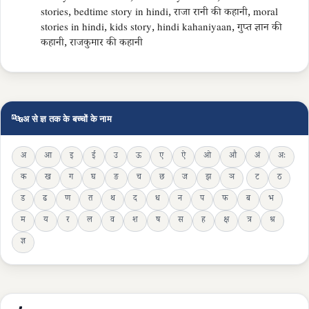
stories, bedtime story in hindi, राजा रानी की कहानी, moral
stories in hindi, kids story, hindi kahaniyaan, गुप्त ज्ञान की
कहानी, राजकुमार की कहानी
🔤
अ से ज्ञ तक के बच्चों के नाम
अ
आ
इ
ई
उ
ऊ
ए
ऐ
ओ
औ
अं
अः
क
ख
ग
घ
ङ
च
छ
ज
झ
ञ
ट
ठ
ड
ढ
ण
त
थ
द
ध
न
प
फ
ब
भ
म
य
र
ल
व
श
ष
स
ह
क्ष
त्र
श्र
ज्ञ