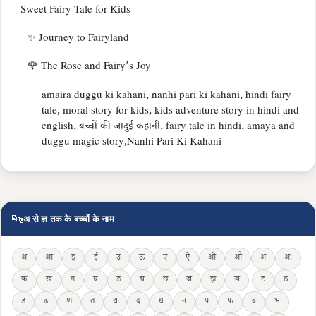
Sweet Fairy Tale for Kids
✨ Journey to Fairyland
🌹 The Rose and Fairy’s Joy
amaira duggu ki kahani, nanhi pari ki kahani, hindi fairy
tale, moral story for kids, kids adventure story in hindi and
english, बच्चों की जादुई कहानी, fairy tale in hindi, amaya and
duggu magic story,Nanhi Pari Ki Kahani
🔤
अ से ज्ञ तक के बच्चों के नाम
अ
आ
इ
ई
उ
ऊ
ए
ऐ
ओ
औ
अं
अः
क
ख
ग
घ
ङ
च
छ
ज
झ
ञ
ट
ठ
ड
ढ
ण
त
थ
द
ध
न
प
फ
ब
भ