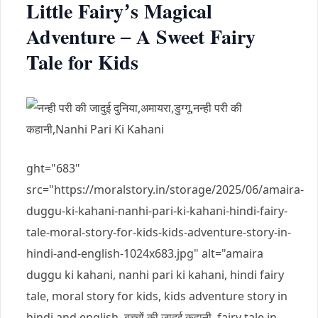
Little Fairy’s Magical
Adventure – A Sweet Fairy
Tale for Kids
ght="683"
src="https://moralstory.in/storage/2025/06/amaira-
duggu-ki-kahani-nanhi-pari-ki-kahani-hindi-fairy-
tale-moral-story-for-kids-kids-adventure-story-in-
hindi-and-english-1024x683.jpg" alt="amaira
duggu ki kahani, nanhi pari ki kahani, hindi fairy
tale, moral story for kids, kids adventure story in
hindi and english, बच्चों की जादुई कहानी, fairy tale in