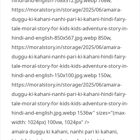
hindi-and-english-768x512.jpg.webp 768w,
https://moralstory.in/storage/2025/06/amaira-
duggu-ki-kahani-nanhi-pari-ki-kahani-hindi-fairy-
tale-moral-story-for-kids-kids-adventure-story-in-
hindi-and-english-850x567.jpg.webp 850w,
https://moralstory.in/storage/2025/06/amaira-
duggu-ki-kahani-nanhi-pari-ki-kahani-hindi-fairy-
tale-moral-story-for-kids-kids-adventure-story-in-
hindi-and-english-150x100.jpg.webp 150w,
https://moralstory.in/storage/2025/06/amaira-
duggu-ki-kahani-nanhi-pari-ki-kahani-hindi-fairy-
tale-moral-story-for-kids-kids-adventure-story-in-
hindi-and-english.jpg.webp 1536w" sizes="(max-
width: 1024px) 100vw, 1024px" />
amaira duggu ki kahani, nanhi pari ki kahani,