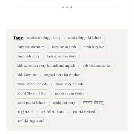
✦ ✦ ✦
Tags:
amaira and duggu story
amaira duggu ki kahani
fairy tale adventure
fairy tale in hindi
hindi fairy tale
hindi kids story
kids adventure story
kids adventure story in hindi and english
kids bedtime stories
kids fairy tale
magical story for children
moral stories for kids
moral story for kids
Moral Story in Hindi
moralstory.in stories
nanhi pari ki kahani
nanhi pari story
अमायरा और डुग्गू
जादुई कहानी
नन्ही परी की कहानी
बच्चों की कहानियाँ
बच्चों की जादुई कहानी