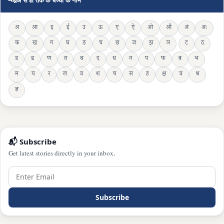
अ से ज्ञ तक के बच्चों के नाम
अ
आ
इ
ई
उ
ऊ
ए
ऐ
ओ
औ
अं
अः
क
ख
ग
घ
ङ
च
छ
ज
झ
ञ
ट
ठ
ड
ढ
ण
त
थ
द
ध
न
प
फ
ब
भ
म
य
र
ल
व
श
ष
स
ह
क्ष
त्र
श्र
ज्ञ
📬 Subscribe
Get latest stories directly in your inbox.
Subscribe