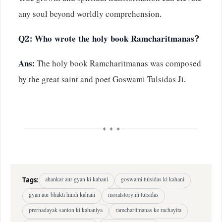
any soul beyond worldly comprehension.
Q2: Who wrote the holy book Ramcharitmanas?
Ans:
The holy book Ramcharitmanas was composed
by the great saint and poet Goswami Tulsidas Ji.
✦ ✦ ✦
Tags:
ahankar aur gyan ki kahani
goswami tulsidas ki kahani
gyan aur bhakti hindi kahani
moralstory.in tulsidas
prernadayak santon ki kahaniya
ramcharitmanas ke rachayita