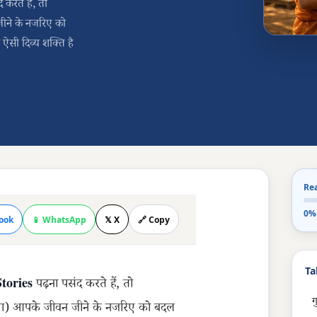
करते हैं, तो
ीने के नजरिए को
ऐसी दिव्य शक्ति है
Re
0%
ook
📱 WhatsApp
𝕏 X
🔗 Copy
Ta
tories
पढ़ना पसंद करते हैं, तो
ग
षा) आपके जीवन जीने के नजरिए को बदल