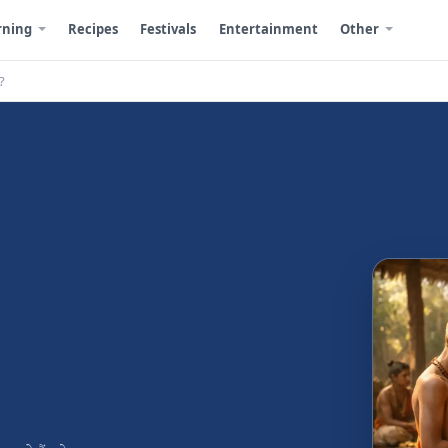
rning
Recipes
Festivals
Entertainment
Other
र?