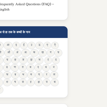
requently Asked Questions (FAQ) –
nglish
अ से ज्ञ तक के बच्चों के नाम
अ
आ
इ
ई
उ
ऊ
ए
ऐ
ओ
औ
अं
अः
क
ख
ग
घ
ङ
च
छ
ज
झ
ञ
ट
ठ
ढ
ण
त
थ
द
ध
न
फ
ब
भ
म
य
र
ल
श
ष
स
ह
क्ष
त्र
श्र
ञ