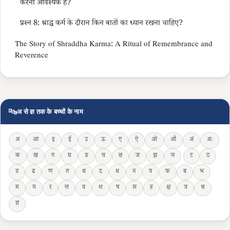
करना आवश्यक है?
प्रश्न 8: श्राद्ध कर्म के दौरान किन बातों का ध्यान रखना चाहिए?
The Story of Shraddha Karma: A Ritual of Remembrance and
Reverence
🔤
अ से ज्ञ तक के बच्चों के नाम
अ
आ
इ
ई
उ
ऊ
ए
ऐ
ओ
औ
अं
अः
क
ख
ग
घ
ङ
च
छ
ज
झ
ञ
ट
ठ
ड
ढ
ण
त
थ
द
ध
न
प
फ
ब
भ
म
य
र
ल
व
श
ष
स
ह
क्ष
त्र
श्र
ज्ञ