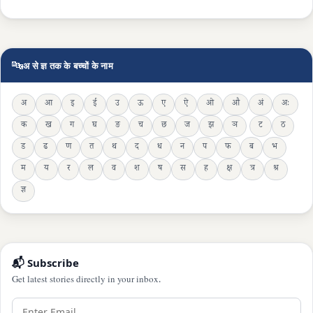
🔤
अ से ज्ञ तक के बच्चों के नाम
अ
आ
इ
ई
उ
ऊ
ए
ऐ
ओ
औ
अं
अः
क
ख
ग
घ
ङ
च
छ
ज
झ
ञ
ट
ठ
ड
ढ
ण
त
थ
द
ध
न
प
फ
ब
भ
म
य
र
ल
व
श
ष
स
ह
क्ष
त्र
श्र
ज्ञ
📬 Subscribe
Get latest stories directly in your inbox.