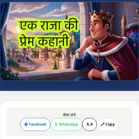
शेयर करें:
📘 Facebook
📱 WhatsApp
𝕏 X
🔗 Copy