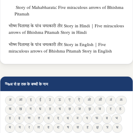
Story of Mahabharata: Five miraculous arrows of Bhishma
Pitamah
भीष्म पितामह के पांच चमत्कारी तीर Story in Hindi | Five miraculous
arrows of Bhishma Pitamah Story in Hindi
भीष्म पितामह के पांच चमत्कारी तीर Story in English | Five
miraculous arrows of Bhishma Pitamah Story in English
🔤
अ से ज्ञ तक के बच्चों के नाम
अ
आ
इ
ई
उ
ऊ
ए
ऐ
ओ
औ
अं
अः
क
ख
ग
घ
ङ
च
छ
ज
झ
ञ
ट
ठ
ड
ढ
ण
त
थ
द
ध
न
प
फ
ब
भ
म
य
र
ल
व
श
ष
स
ह
क्ष
त्र
श्र