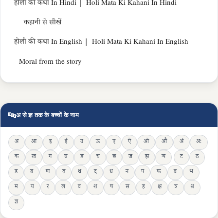
होली की कथा In Hindi | Holi Mata Ki Kahani In Hindi
कहानी से सीखें
होली की कथा In English | Holi Mata Ki Kahani In English
Moral from the story
🔤
अ से ज्ञ तक के बच्चों के नाम
अ
आ
इ
ई
उ
ऊ
ए
ऐ
ओ
औ
अं
अः
क
ख
ग
घ
ङ
च
छ
ज
झ
ञ
ट
ठ
ड
ढ
ण
त
थ
द
ध
न
प
फ
ब
भ
म
य
र
ल
व
श
ष
स
ह
क्ष
त्र
श्र
ज्ञ