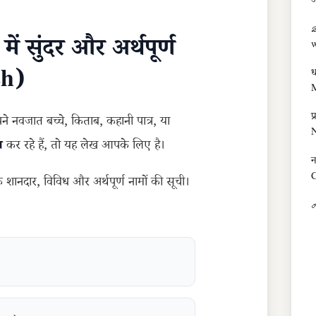
अ

ं सुंदर और अर्थपूर्ण
sh)
ध
M
प
नवजात बच्चे, किताब, कहानी पात्र, या
ज
कर रहे हैं, तो यह लेख आपके लिए है।
न
ानदार, विविध और अर्थपूर्ण नामों की सूची।
