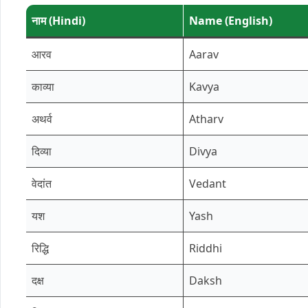
नाम (Hindi)
Name (English)
आरव
Aarav
काव्या
Kavya
अथर्व
Atharv
दिव्या
Divya
वेदांत
Vedant
यश
Yash
रिद्धि
Riddhi
दक्ष
Daksh