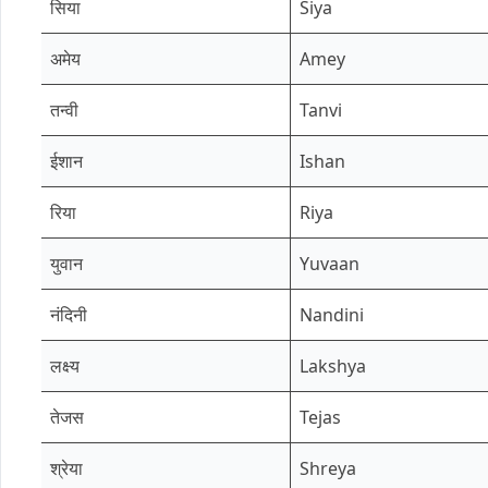
सिया
Siya
अमेय
Amey
तन्वी
Tanvi
ईशान
Ishan
रिया
Riya
युवान
Yuvaan
नंदिनी
Nandini
लक्ष्य
Lakshya
तेजस
Tejas
श्रेया
Shreya