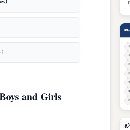
mes)
F
🔤
s)
ड
प
व
Boys and Girls
ज्
📬