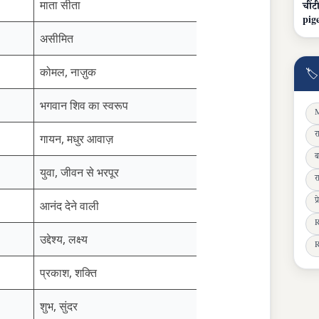
माता सीता
चीं
pig
असीमित
कोमल, नाज़ुक
🏷
भगवान शिव का स्वरूप
M
र
गायन, मधुर आवाज़
ब
युवा, जीवन से भरपूर
र
प
आनंद देने वाली
R
उद्देश्य, लक्ष्य
R
प्रकाश, शक्ति
शुभ, सुंदर