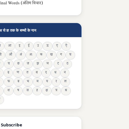
inal Words (अंतिम विचार)
अ से ज्ञ तक के बच्चों के नाम
अ
आ
इ
ई
उ
ऊ
ए
ऐ
ओ
औ
अं
अः
क
ख
ग
घ
ङ
च
छ
ज
झ
ञ
ट
ठ
ढ
ण
त
थ
द
ध
न
फ
ब
भ
म
य
र
ल
श
ष
स
ह
क्ष
त्र
श्र
ञ
 Subscribe