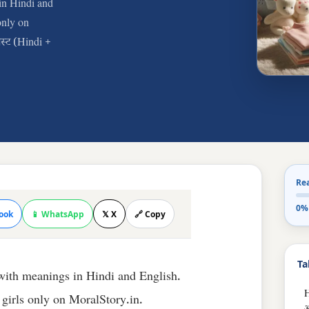
in Hindi and
only on
िस्ट (Hindi +
Re
0%
ook
📱 WhatsApp
𝕏 X
🔗 Copy
Ta
 with meanings in Hindi and English.
H
 girls only on MoralStory.in.