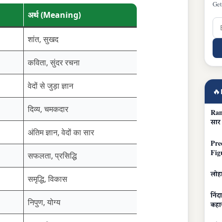
Get
अर्थ (Meaning)
शांत, सुखद
कविता, सुंदर रचना
वेदों से जुड़ा ज्ञान
🔥
दिव्य, चमकदार
Ram
सार
अंतिम ज्ञान, वेदों का सार
Pre
Fig
सफलता, प्रसिद्धि
लोहा
समृद्धि, विकास
निंद
निपुण, योग्य
कहा