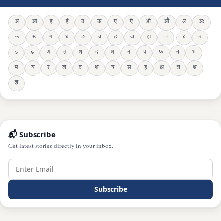
अ
आ
इ
ई
उ
ऊ
ए
ऐ
ओ
औ
अं
अः
क
ख
ग
घ
ङ
च
छ
ज
झ
ञ
ट
ठ
ड
ढ
ण
त
थ
द
ध
न
प
फ
ब
भ
म
य
र
ल
व
श
ष
स
ह
क्ष
त्र
श्र
ज्ञ
📬 Subscribe
Get latest stories directly in your inbox.
Subscribe