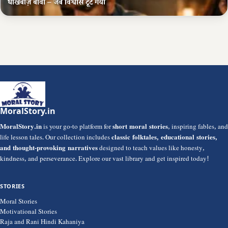
धोखेबाज़ बीवी – जब विश्वास टूट गया
MoralStory.in
MoralStory.in
is your go-to platform for
short moral stories
, inspiring fables, and
life lesson tales. Our collection includes
classic folktales, educational stories,
and thought-provoking narratives
designed to teach values like honesty,
kindness, and perseverance. Explore our vast library and get inspired today!
STORIES
Moral Stories
Motivational Stories
Raja and Rani Hindi Kahaniya