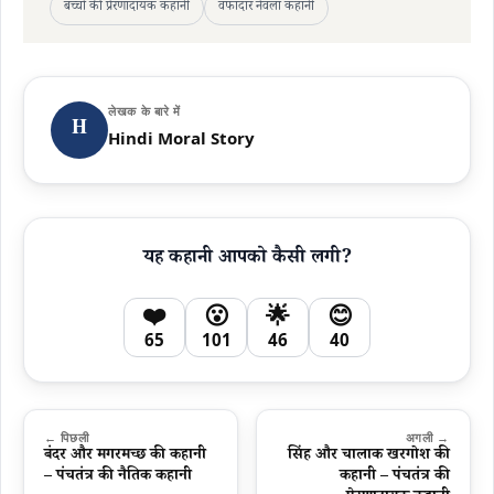
बच्चों की प्रेरणादायक कहानी
वफादार नेवला कहानी
लेखक के बारे में
H
Hindi Moral Story
यह कहानी आपको कैसी लगी?
❤️
😮
🌟
😊
65
101
46
40
← पिछली
अगली →
बंदर और मगरमच्छ की कहानी
सिंह और चालाक खरगोश की
– पंचतंत्र की नैतिक कहानी
कहानी – पंचतंत्र की