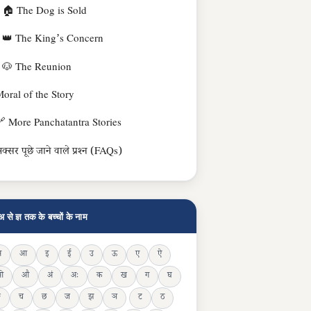
🏠 The Dog is Sold
👑 The King’s Concern
🐶 The Reunion
oral of the Story
 More Panchatantra Stories
क्सर पूछे जाने वाले प्रश्न (FAQs)
अ से ज्ञ तक के बच्चों के नाम
अ
आ
इ
ई
उ
ऊ
ए
ऐ
ओ
औ
अं
अः
क
ख
ग
घ
ङ
च
छ
ज
झ
ञ
ट
ठ