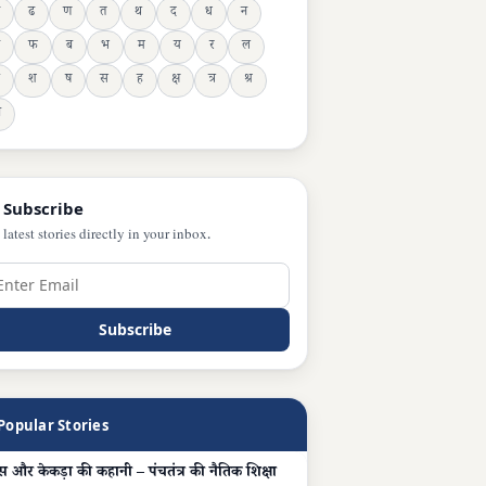
ढ
ण
त
थ
द
ध
न
फ
ब
भ
म
य
र
ल
श
ष
स
ह
क्ष
त्र
श्र
ञ
 Subscribe
 latest stories directly in your inbox.
Subscribe
Popular Stories
 और केकड़ा की कहानी – पंचतंत्र की नैतिक शिक्षा