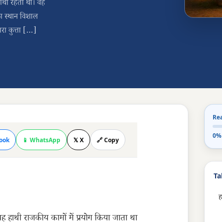
हाथी रहता था। वह
ा स्थान विशाल
रा कुत्ता […]
Re
0%
ook
📱 WhatsApp
𝕏 X
🔗 Copy
Ta
ह
ह हाथी राजकीय कामों में प्रयोग किया जाता था