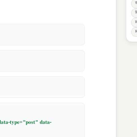
र
प
R
R
data-type="post" data-