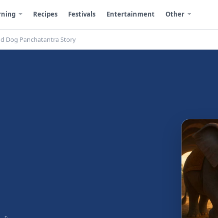
rning
Recipes
Festivals
Entertainment
Other
t and Dog Panchatantra Story