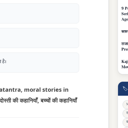
9 P
Ser
Age
कफ़न
राजा
Pr
 है।
Kaj
Mov
🏷
hatantra, moral stories in
 की कहानियाँ, बच्चों की कहानियाँ
M
र
ब