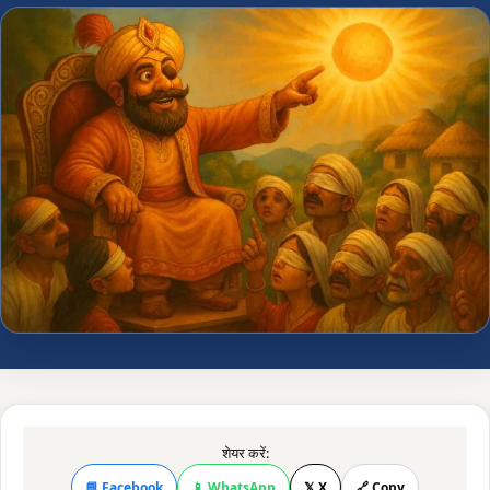
शेयर करें:
📘 Facebook
📱 WhatsApp
𝕏 X
🔗 Copy