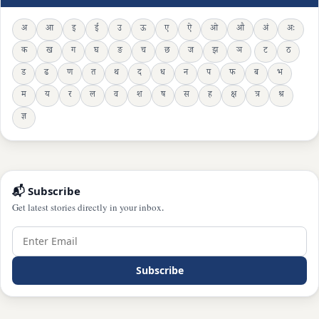
अ
आ
इ
ई
उ
ऊ
ए
ऐ
ओ
औ
अं
अः
क
ख
ग
घ
ङ
च
छ
ज
झ
ञ
ट
ठ
ड
ढ
ण
त
थ
द
ध
न
प
फ
ब
भ
म
य
र
ल
व
श
ष
स
ह
क्ष
त्र
श्र
ज्ञ
📬 Subscribe
Get latest stories directly in your inbox.
Subscribe