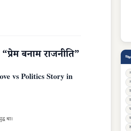
– “प्रेम बनाम राजनीति”
🔤
e vs Politics Story in
ड
प
ुद्ध था।
व
ज्