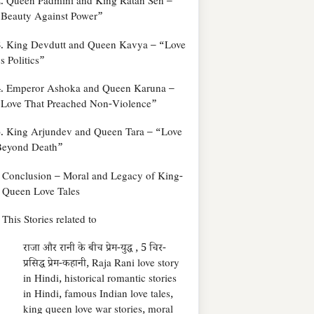
. Queen Padmini and King Ratan Sen –
Beauty Against Power”
. King Devdutt and Queen Kavya – “Love
s Politics”
4. Emperor Ashoka and Queen Karuna –
Love That Preached Non-Violence”
. King Arjundev and Queen Tara – “Love
Beyond Death”
Conclusion – Moral and Legacy of King-
Queen Love Tales
This Stories related to
राजा और रानी के बीच प्रेम-युद्ध , 5 चिर-
प्रसिद्ध प्रेम-कहानी, Raja Rani love story
in Hindi, historical romantic stories
in Hindi, famous Indian love tales,
king queen love war stories, moral