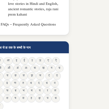
love stories in Hindi and English,
ancient romantic stories, raja rani
prem kahani
FAQs – Frequently Asked Questions
अ से ज्ञ तक के बच्चों के नाम
अ
आ
इ
ई
उ
ऊ
ए
ऐ
ओ
औ
अं
अः
क
ख
ग
घ
ङ
च
छ
ज
झ
ञ
ट
ठ
ढ
ण
त
थ
द
ध
न
फ
ब
भ
म
य
र
ल
श
ष
स
ह
क्ष
त्र
श्र
ञ