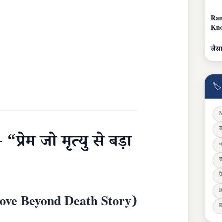
Ran
Kno
जैसा
🏷
M
र
प्रेम जो मृत्यु से बड़ा
ब
र
प
R
ove Beyond Death Story)
R