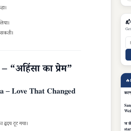
कहा।
📬
 लिया।
Get
़ सकती।
– “अहिंसा का प्रेम”
🔥
a – Love That Changed
करप्
San
Wei
का हृदय टूट गया।
ञ से
star