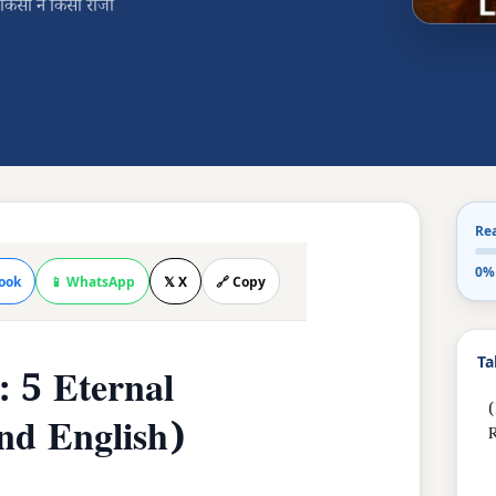
ं किसी न किसी राजा
Re
0%
ook
📱 WhatsApp
𝕏 X
🔗 Copy
Ta
 5 Eternal
(
and English)
R