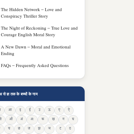
The Hidden Network – Love and
Conspiracy Thriller Story
The Night of Reckoning – True Love and
Courage English Moral Story
A New Dawn – Moral and Emotional
Ending
FAQs – Frequently Asked Questions
अ से ज्ञ तक के बच्चों के नाम
अ
आ
इ
ई
उ
ऊ
ए
ऐ
ओ
औ
अं
अः
क
ख
ग
घ
ङ
च
छ
ज
झ
ञ
ट
ठ