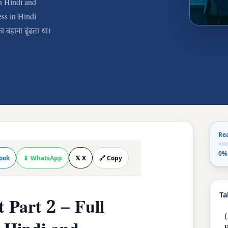
n Hindi and
ss in Hindi
ा बहाना ढूंढता था।
Re
0%
ook
📱 WhatsApp
𝕏 X
🔗 Copy
Ta
Part 2 – Full
(