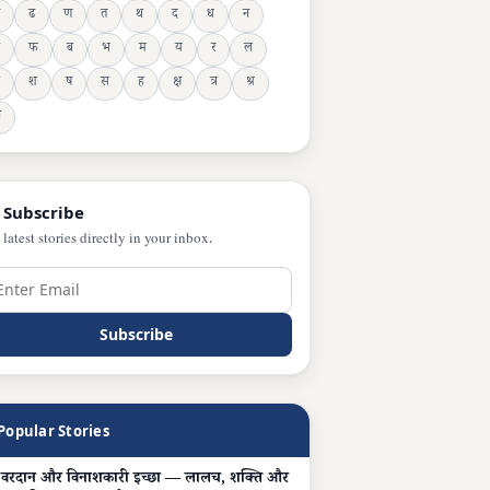
ढ
ण
त
थ
द
ध
न
फ
ब
भ
म
य
र
ल
श
ष
स
ह
क्ष
त्र
श्र
ञ
 Subscribe
 latest stories directly in your inbox.
Subscribe
Popular Stories
 वरदान और विनाशकारी इच्छा — लालच, शक्ति और