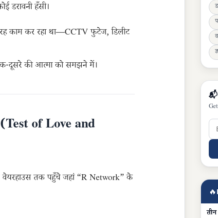
कोई डरावनी हँसी।
ड
प
ी तरह काम कर रहा था—CCTV फुटेज, डिलीट
व
ज्
एक-दूसरे की आत्मा को समझने में।
📬
Get
न (Test of Love and
स वेयरहाउस तक पहुँचे जहां “R Network” के
🔥
तीन