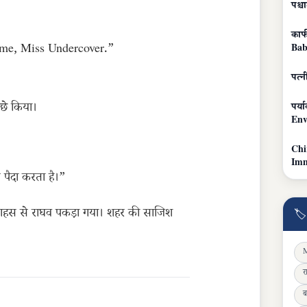
पश्
काफी
ome, Miss Undercover.”
Bab
पत्न
ीछे किया।
पर्
Env
Chi
Imm
 पैदा करता है।”
 साहस से राघव पकड़ा गया। शहर की साजिश
🏷
M
र
ब