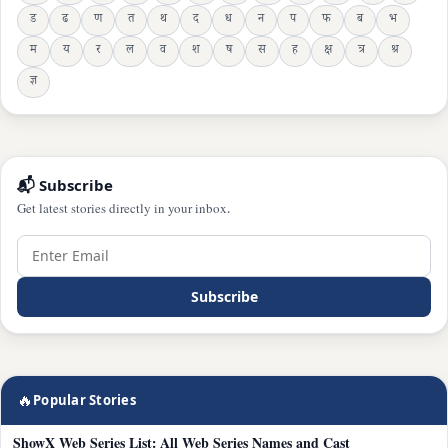
ड
ढ
ण
त
थ
द
ध
न
प
फ
ब
भ
म
य
र
ल
व
श
ष
स
ह
क्ष
त्र
श्र
ज्ञ
📬 Subscribe
Get latest stories directly in your inbox.
Subscribe
🔥
Popular Stories
ShowX Web Series List: All Web Series Names and Cast