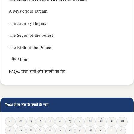
A Mysterious Dream
The Journey Begins
The Secret of the Forest
The Birth of the Prince
🌟 Moral
FAQs: राजा रानी और सपनों का पेड़
🔤
अ से ज्ञ तक के बच्चों के नाम
अ
आ
इ
ई
उ
ऊ
ए
ऐ
ओ
औ
अं
अः
क
ख
ग
घ
ङ
च
छ
ज
झ
ञ
ट
ठ