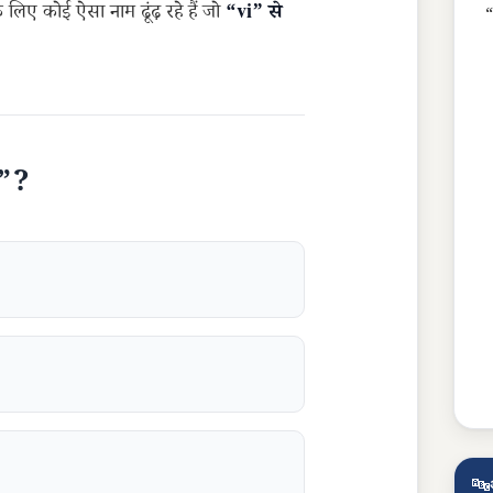
िए कोई ऐसा नाम ढूंढ़ रहे हैं जो
“vi” से
“
i”?
🔤