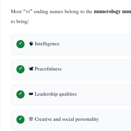
Most “vi” ending names belong to the
numerology numb
to bring:
🧠 Intelligence
🕊 Peacefulness
👑 Leadership qualities
🌸 Creative and social personality