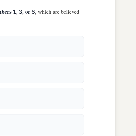
ers 1, 3, or 5
, which are believed