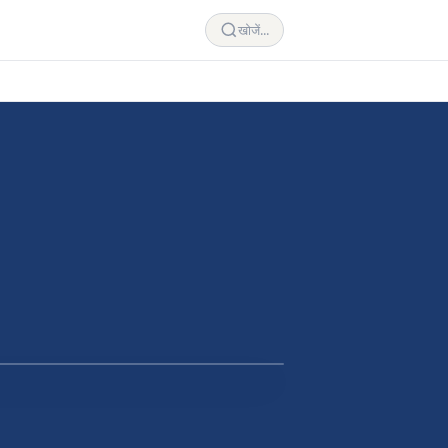
खोजें...