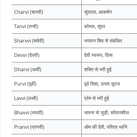
Charvi (चारवी)
सुंदरता, आकर्षण
Tanvi (तन्वी)
कोमल, सुंदर
Sharvvi (शर्ववी)
भगवान शिव से संबंधित
Devvi (देववी)
देवी स्वरूप, दिव्य
Dharvi (धार्वी)
शक्ति से भरी हुई
Purvi (पूर्वी)
पूर्व दिशा, उगता सूरज
Lavvi (लव्वी)
प्रेम से भरी हुई
Bhavvi (भाववी)
भावना से जुड़ी, संवेदनशील
Pranvi (प्रणवी)
ओम की देवी, पवित्र ध्वनि