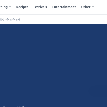
rning
Recipes
Festivals
Entertainment
Other
ी और इंग्लिश में