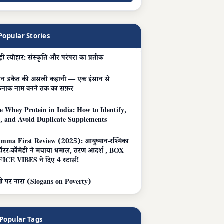
Popular Stories
़ी त्योहार: संस्कृति और परंपरा का प्रतीक
ान डकैत की असली कहानी — एक इंसान से
नाक नाम बनने तक का सफ़र
e Whey Protein in India: How to Identify,
t, and Avoid Duplicate Supplements
mma First Review (2025): आयुष्मान-रश्मिका
हॉरर-कॉमेडी ने मचाया धमाल, तरण आदर्श , BOX
ICE VIBES ने दिए 4 स्टार्स!
बी पर नारा (Slogans on Poverty)
Popular Tags