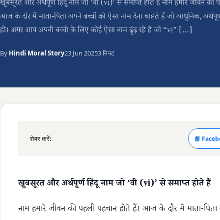
खूबसूरत और अर्थपूर्ण हिंदू नाम जो ‘वी (vi)’ से समाप्त होते हैं नाम हमारे जीवन की 
आज के दौर में माता-पिता अपने बच्चों को ऐसा नाम देना चाहते हैं जो आधुनिक, अर्थपूर्
हो। अगर आप अपनी बच्ची के लिए कोई ऐसा नाम ढूंढ़ रहे हैं जो “vi” […]
By
Hindi Moral Story
23 Jun 2025
3 मिनट
शेयर करें:
📘 Faceb
खूबसूरत और अर्थपूर्ण हिंदू नाम जो ‘वी (vi)’ से समाप्त होते हैं
नाम हमारे जीवन की पहली पहचान होते हैं। आज के दौर में माता-पिता अ