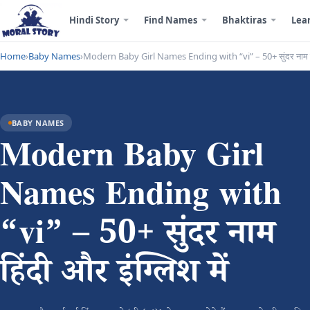
Hindi Story
Find Names
Bhaktiras
Lea
Home
›
Baby Names
›
Modern Baby Girl Names Ending with “vi” – 50+ सुंदर नाम हिंद
BABY NAMES
Modern Baby Girl
Names Ending with
“vi” – 50+ सुंदर नाम
हिंदी और इंग्लिश में