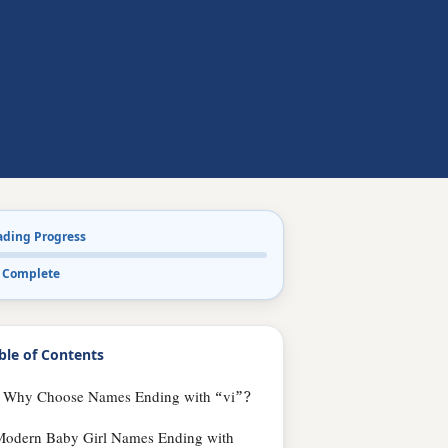
ading Progress
 Complete
ble of Contents
Why Choose Names Ending with “vi”?
Modern Baby Girl Names Ending with