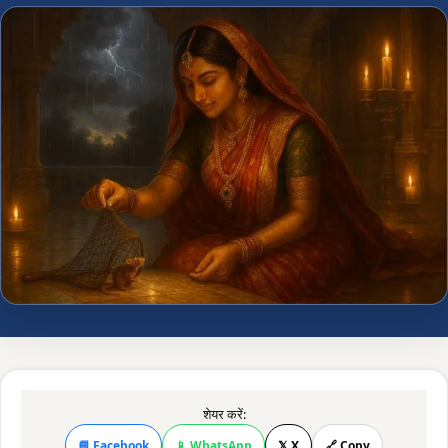
शेयर करें:
📘 Facebook
📱 WhatsApp
𝕏 X
🔗 Copy