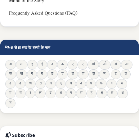
Moral of the Story
Frequently Asked Questions (FAQ)
🔤
अ से ज्ञ तक के बच्चों के नाम
अ
आ
इ
ई
उ
ऊ
ए
ऐ
ओ
औ
अं
अः
क
ख
ग
घ
ङ
च
छ
ज
झ
ञ
ट
ठ
ड
ढ
ण
त
थ
द
ध
न
प
फ
ब
भ
म
य
र
ल
व
श
ष
स
ह
क्ष
त्र
श्र
ज्ञ
📬 Subscribe