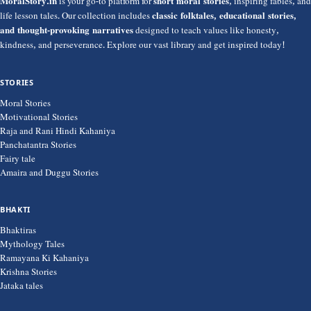
MoralStory.in
is your go-to platform for
short moral stories
, inspiring fables, and
life lesson tales. Our collection includes
classic folktales, educational stories,
and thought-provoking narratives
designed to teach values like honesty,
kindness, and perseverance. Explore our vast library and get inspired today!
STORIES
Moral Stories
Motivational Stories
Raja and Rani Hindi Kahaniya
Panchatantra Stories
Fairy tale
Amaira and Duggu Stories
BHAKTI
Bhaktiras
Mythology Tales
Ramayana Ki Kahaniya
Krishna Stories
Jataka tales