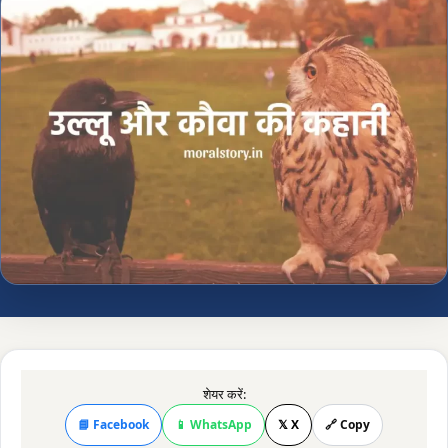
शेयर करें:
📘 Facebook
📱 WhatsApp
𝕏 X
🔗 Copy