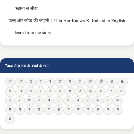
कहानी से सीखे
उल्लू और कौवा की कहानी | Ullu Aur Kauwa Ki Kahani in English
learn from the story
🔤
अ से ज्ञ तक के बच्चों के नाम
अ
आ
इ
ई
उ
ऊ
ए
ऐ
ओ
औ
अं
अः
क
ख
ग
घ
ङ
च
छ
ज
झ
ञ
ट
ठ
ड
ढ
ण
त
थ
द
ध
न
प
फ
ब
भ
म
य
र
ल
व
श
ष
स
ह
क्ष
त्र
श्र
ज्ञ