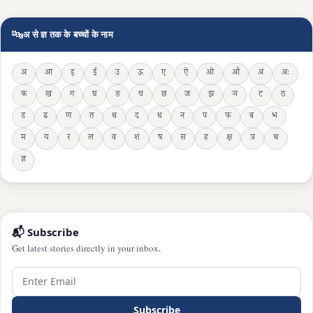
🔤
अ से ज्ञ तक के बच्चों के नाम
अ
आ
इ
ई
उ
ऊ
ए
ऐ
ओ
औ
अं
अः
क
ख
ग
घ
ङ
च
छ
ज
झ
ञ
ट
ठ
ड
ढ
ण
त
थ
द
ध
न
प
फ
ब
भ
म
य
र
ल
व
श
ष
स
ह
क्ष
त्र
श्र
ज्ञ
📬 Subscribe
Get latest stories directly in your inbox.
Subscribe