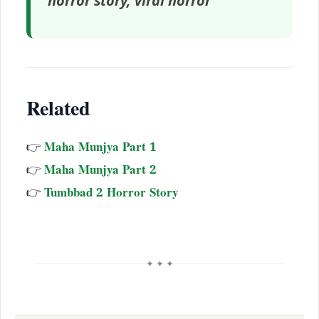
horror story, viral horror
Related
👉
Maha Munjya Part 1
👉
Maha Munjya Part 2
👉
Tumbbad 2 Horror Story
✦ ✦ ✦