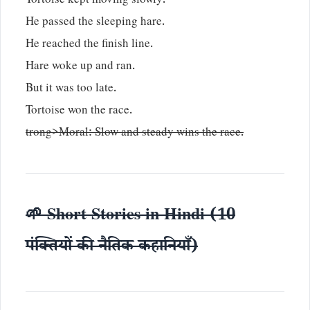
Tortoise kept moving slowly.
He passed the sleeping hare.
He reached the finish line.
Hare woke up and ran.
But it was too late.
Tortoise won the race.
trong>Moral: Slow and steady wins the race.
🌱 Short Stories in Hindi (10
पंक्तियों की नैतिक कहानियाँ)