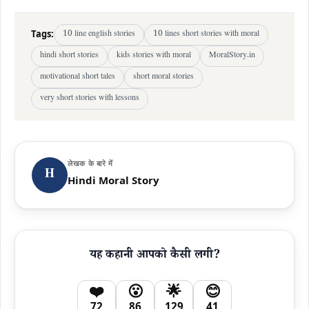
Tags:
10 line english stories
10 lines short stories with moral
hindi short stories
kids stories with moral
MoralStory.in
motivational short tales
short moral stories
very short stories with lessons
लेखक के बारे में
H
Hindi Moral Story
यह कहानी आपको कैसी लगी?
❤️
😮
🌟
😊
72
86
129
41