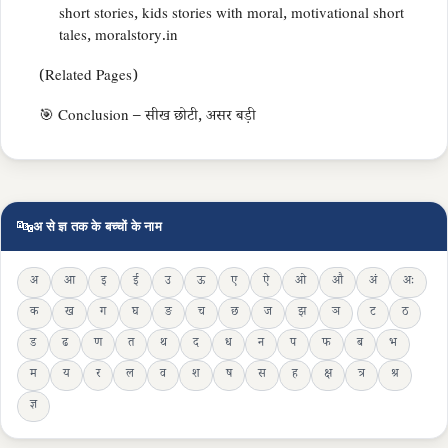
short stories, kids stories with moral, motivational short
tales, moralstory.in
(Related Pages)
🎯 Conclusion – सीख छोटी, असर बड़ी
🔤
अ से ज्ञ तक के बच्चों के नाम
अ
आ
इ
ई
उ
ऊ
ए
ऐ
ओ
औ
अं
अः
क
ख
ग
घ
ङ
च
छ
ज
झ
ञ
ट
ठ
ड
ढ
ण
त
थ
द
ध
न
प
फ
ब
भ
म
य
र
ल
व
श
ष
स
ह
क्ष
त्र
श्र
ज्ञ